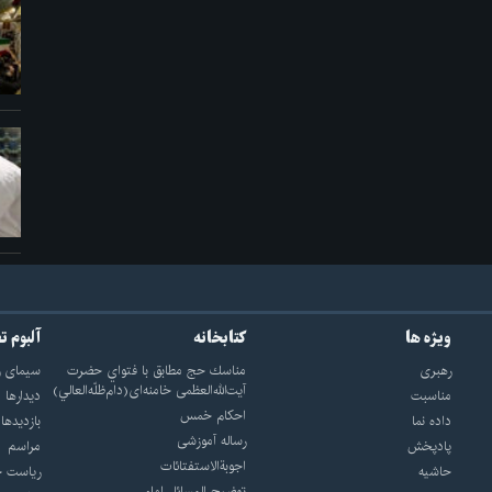
ویژه ها
کتابخانه
آلبوم ت
رهبری
مناسك حج مطابق با فتواي حضرت
سيماى ر
آيت‌الله‌العظمى خامنه‌اى(دام‌ظلّه‌العالي)
مناسبت
ديدارها
احکام خمس
داده نما
بازديدها
رساله آموزشی
پادپخش
مراسم
اجوبة‌الاستفتائات
حاشیه
رياست ج
توضيح المسائل امام