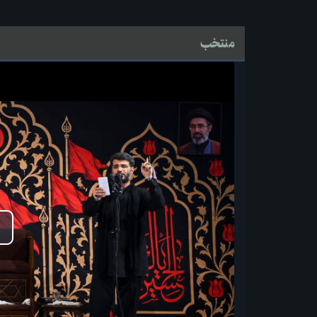
منتخب
پ