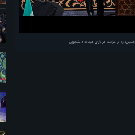
م حسین(ع) در مراسم عزاداری هیئات دانشجویی