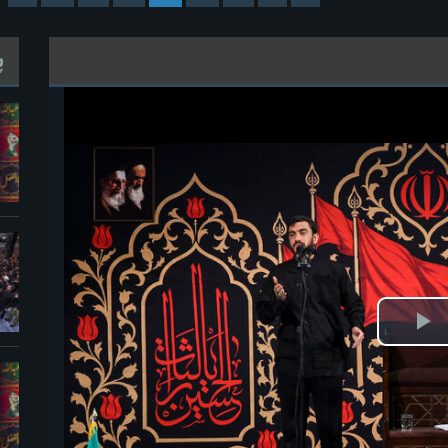
پ
خش
ویدیو