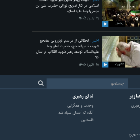
اسلامی در کنار ضریح نورانی حضرت علی‌ بن
موسی‌الرضا علیه‌السلام
۱۹ /تیر/ ۱۴۰۵
۰۲:۲۰
اخبار
لحظاتی از مراسم غبارروبی مضجع
شریف ثامن‌الحجج، حضرت امام رضا
علیه‌السلام توسط رهبر شهید انقلاب در سال
۹۶
۰۱:۳۳
۱۸ /تیر/ ۱۴۰۵
صاویر
ندای رهبری
هبرى
وحدت و همگرایی
آنگاه که آسمان سیاه شد
فلسطین
مهوري