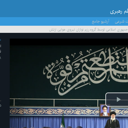
ظم رهبری
ت شرعی
آرشیو جامع
هوری اسلامی توسط گروه رزم نوازان نیروی هوایی ارتش
م
ا
ن
۱۹ /به
پخش
د
ویدیو