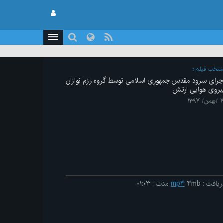
نتخب فیلم
جرای سرود مقدس جمهوری اسلامی توسط گروه رزم نوازان
یروی هوایی ارتش
من/ ۱۳۹۷
ریافت
:
۴mb
mp۴
مدت
:
۰۱:۰۳