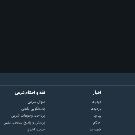
اخبار
فقه و احکام شرعی
دیدارها
سوال شرعی
بازديدها
پاسخگویی تلفنی
پيامها
پرداخت وجوهات شرعی
احكام
پرسش و پاسخ منتخب فقهی
خطبه ها
حدیث اخلاق