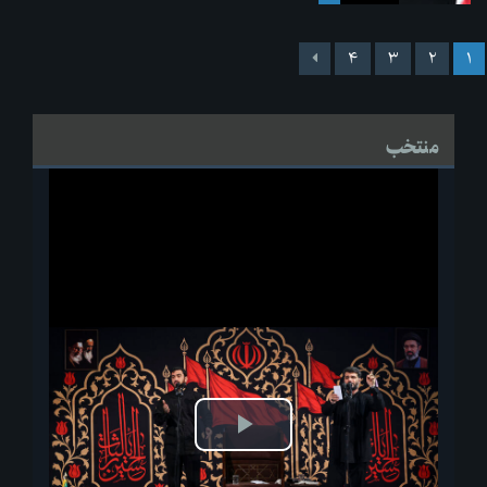
۴
۳
۲
۱
منتخب
پخش