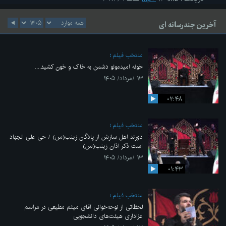
آخرین چندرسانه ای
منتخب فیلم
خونه امیدمونو دشمن به خاک و خون کشید....
۱۳ /مرداد/ ۱۴۰۵
۰۲:۴۸
منتخب فیلم
دورند اهل سازش از پادگان زینب(س) / حی علی الجهاد
است ذکر اذان زینب(س)
۱۳ /مرداد/ ۱۴۰۵
۰۱:۴۳
منتخب فیلم
لحظاتی از نوحه‌خوانی آقای میثم مطیعی در مراسم
عزاداری هیئت‌های دانشجویی