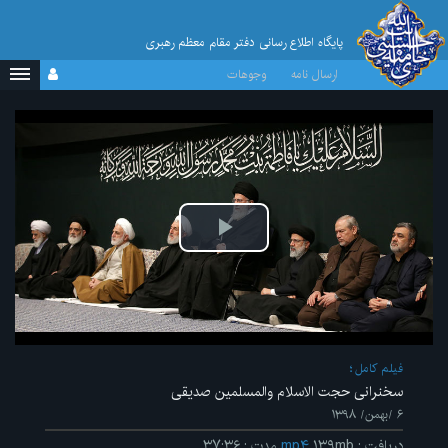
پایگاه اطلاع رسانی دفتر مقام معظم رهبری
ارسال نامه
وجوهات
پخش
ویدیو
فیلم کامل
سخنرانی حجت الاسلام والمسلمین صدیقی
۶ /بهمن/ ۱۳۹۸
دریافت
:
۱۳۹mb
mp۴
مدت
:
۳۷:۳۶