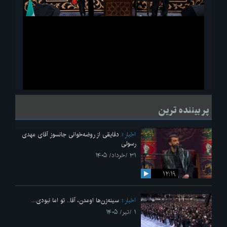
ویدیو
لحظاتی از قرائت زیارت اربعین امام حسین(ع) در مراسم عزاداری هیئات
پر بیننده ترین
دانشجویی
اخبار
دقایقی از روضه‌خوانی جانسوز آقای مهدی
رسولی
۳۱ /خرداد/ ۱۴۰۵
۱۲:۱۹
اخبار
سینه‌زن‌ها اومدن،‌ آقا.. تو اما نبودی...
۱ /تیر/ ۱۴۰۵