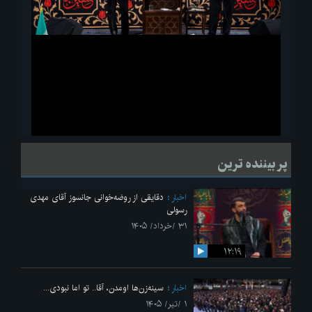
ویدیو
لحظاتی از قرائت زیارت اربعین امام حسین(ع) در مراسم عزاداری هیئات
پر بیننده ترین
دانشجویی
اخبار
دقایقی از روضه‌خوانی جانسوز آقای مهدی
رسولی
۳۱ /خرداد/ ۱۴۰۵
۱۲:۱۹
اخبار
سینه‌زن‌ها اومدن،‌ آقا.. تو اما نبودی...
۱ /تیر/ ۱۴۰۵