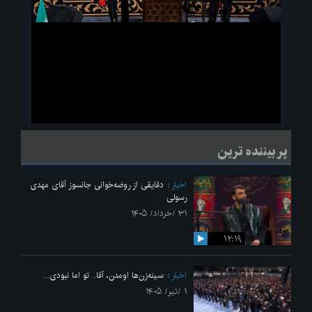
ویدیو
لحظاتی از قرائت زیارت اربعین امام حسین(ع) در مراسم عزاداری هیئات
پر بیننده ترین
دانشجویی
اخبار
دقایقی از روضه‌خوانی جانسوز آقای مهدی
رسولی
۳۱ /خرداد/ ۱۴۰۵
۱۲:۱۹
اخبار
سینه‌زن‌ها اومدن،‌ آقا.. تو اما نبودی...
۱ /تیر/ ۱۴۰۵