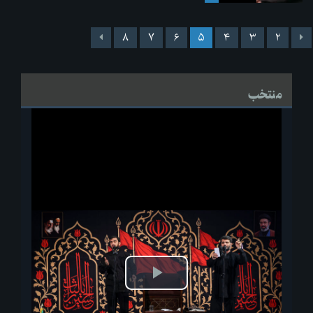
۸
۷
۶
۵
۴
۳
۲
منتخب
پخش