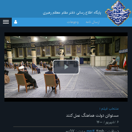
پایگاه اطلاع رسانی دفتر مقام معظم رهبری
ارسال نامه
وجوهات
پخش
ویدیو
منتخب فیلم
مسئولان دولت هماهنگ عمل کنند
۶ /شهریور/ ۱۴۰۰
دریافت
:
۴mb
mp۴
مدت
:
۰۰:۵۷