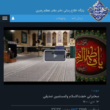
پایگاه اطلاع رسانی دفتر مقام معظم رهبری
ارسال نامه
وجوهات
پخش
ویدیو
صوت
سخنرانی حجت‌الاسلام والمسلمین صدیقی
۱۳ /دی/ ۱۴۰۰
دریافت
:
۲۲mb
mp۳
مدت
:
۳۷:۳۷