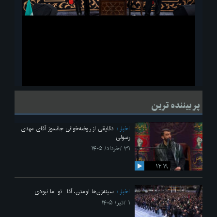
ویدیو
لحظاتی از قرائت زیارت اربعین امام حسین(ع) در مراسم عزاداری هیئات
پر بیننده ترین
دانشجویی
اخبار
دقایقی از روضه‌خوانی جانسوز آقای مهدی
رسولی
۳۱ /خرداد/ ۱۴۰۵
۱۲:۱۹
اخبار
سینه‌زن‌ها اومدن،‌ آقا.. تو اما نبودی...
۱ /تیر/ ۱۴۰۵