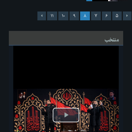
۱۱
۱۰
۹
۸
۷
۶
۵
منتخب
پخش