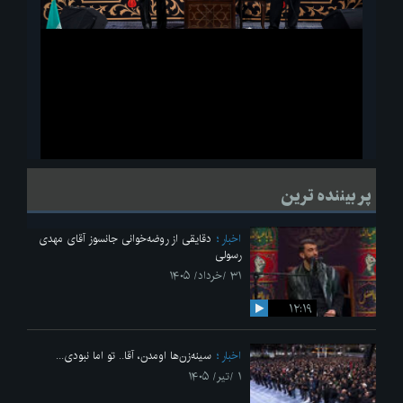
ویدیو
لحظاتی از قرائت زیارت اربعین امام حسین(ع) در مراسم عزاداری هیئات
پر بیننده ترین
دانشجویی
اخبار
دقایقی از روضه‌خوانی جانسوز آقای مهدی
رسولی
۳۱ /خرداد/ ۱۴۰۵
۱۲:۱۹
اخبار
سینه‌زن‌ها اومدن،‌ آقا.. تو اما نبودی...
۱ /تیر/ ۱۴۰۵