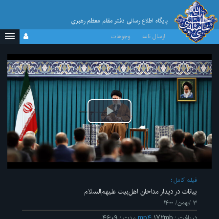
پایگاه اطلاع رسانی دفتر مقام معظم رهبری
ارسال نامه
وجوهات
پخش
ویدیو
فیلم کامل
بیانات در دیدار مداحان اهل‌بیت علیهم‌السلام
۳ /بهمن/ ۱۴۰۰
دریافت
:
۱۷۲mb
mp۴
مدت
:
۴۶:۰۹