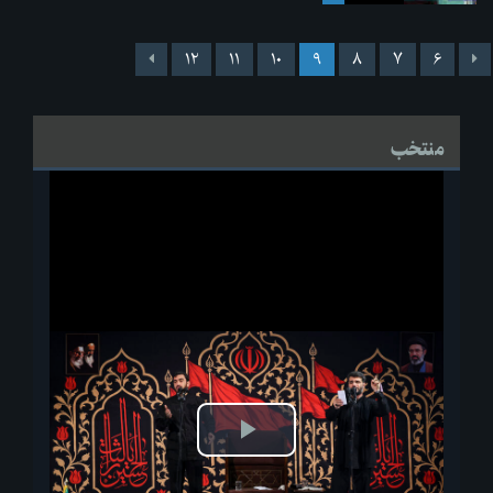
۱۲
۱۱
۱۰
۹
۸
۷
۶
منتخب
پخش