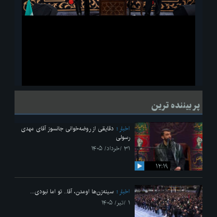
ویدیو
لحظاتی از قرائت زیارت اربعین امام حسین(ع) در مراسم عزاداری هیئات
پر بیننده ترین
دانشجویی
اخبار
دقایقی از روضه‌خوانی جانسوز آقای مهدی
رسولی
۳۱ /خرداد/ ۱۴۰۵
۱۲:۱۹
اخبار
سینه‌زن‌ها اومدن،‌ آقا.. تو اما نبودی...
۱ /تیر/ ۱۴۰۵