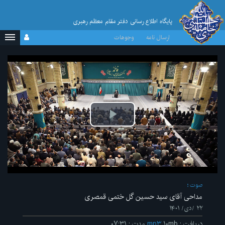
پایگاه اطلاع رسانی دفتر مقام معظم رهبری
ارسال نامه
وجوهات
پخش
ویدیو
صوت
مداحی آقای سید حسین گل ختمی قمصری
۲۲ /دی/ ۱۴۰۱
دریافت
:
۱۰mb
mp۳
مدت
:
۰۷:۳۱