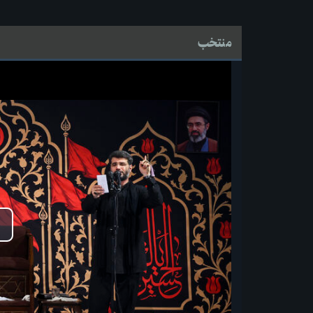
منتخب
پ