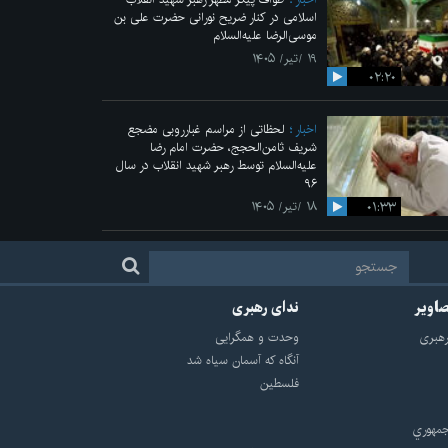
اسلامی در کنار ضریح نورانی حضرت علی‌ بن
موسی‌الرضا علیه‌السلام
۱۹ /تیر/ ۱۴۰۵
۰۲:۲۰
اخبار
لحظاتی از مراسم غبارروبی مضجع
شریف ثامن‌الحجج، حضرت امام رضا
علیه‌السلام توسط رهبر شهید انقلاب در سال
۹۶
۰۱:۳۳
۱۸ /تیر/ ۱۴۰۵
صاویر
ندای رهبری
هبرى
وحدت و همگرایی
آنگاه که آسمان سیاه شد
فلسطین
مهوري