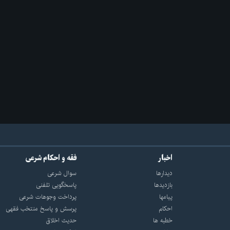
اخبار
فقه و احکام شرعی
دیدارها
سوال شرعی
بازديدها
پاسخگویی تلفنی
پيامها
پرداخت وجوهات شرعی
احكام
پرسش و پاسخ منتخب فقهی
خطبه ها
حدیث اخلاق