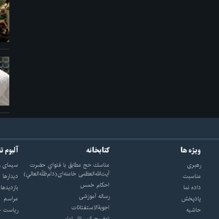
ویژه ها
کتابخانه
آلبوم ت
رهبری
مناسك حج مطابق با فتواي حضرت
سيماى ر
آيت‌الله‌العظمى خامنه‌اى(دام‌ظلّه‌العالي)
مناسبت
ديدارها
احکام خمس
داده نما
بازديدها
رساله آموزشی
پادپخش
مراسم
اجوبة‌الاستفتائات
حاشیه
رياست ج
توضيح المسائل امام