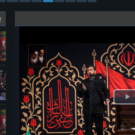
پ
خش
ویدیو