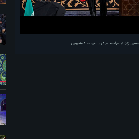
م حسین(ع) در مراسم عزاداری هیئات دانشجویی