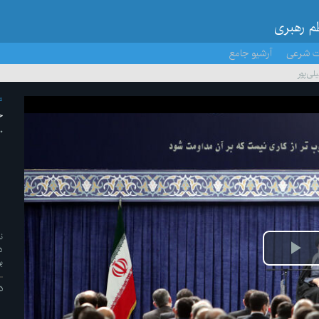
ظم رهبری
ت شرعی
آرشیو جامع
ی‌پور
م
ج
۱۰ /بهم
ن
د
پخش
ب
ویدیو
د