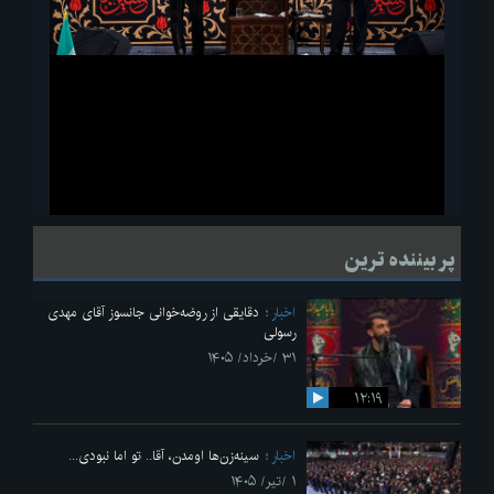
ویدیو
لحظاتی از قرائت زیارت اربعین امام حسین(ع) در مراسم عزاداری هیئات
پر بیننده ترین
دانشجویی
اخبار
دقایقی از روضه‌خوانی جانسوز آقای مهدی
رسولی
۳۱ /خرداد/ ۱۴۰۵
۱۲:۱۹
اخبار
سینه‌زن‌ها اومدن،‌ آقا.. تو اما نبودی...
۱ /تیر/ ۱۴۰۵