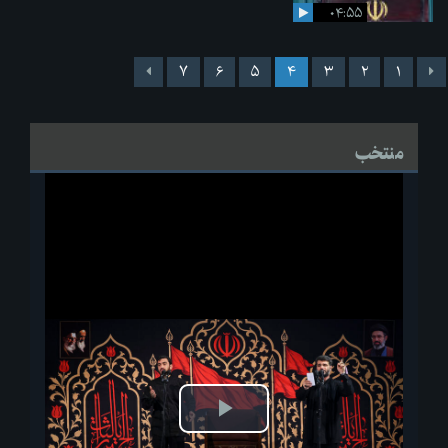
۰۴:۵۵
۷
۶
۵
۴
۳
۲
۱
منتخب
پخش