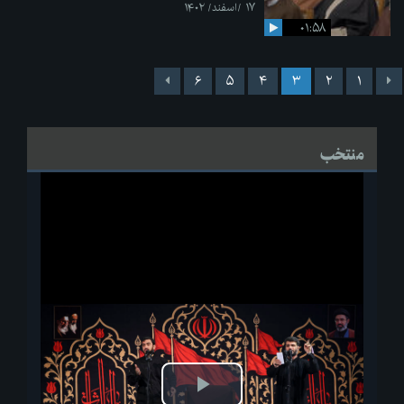
۱۷ /اسفند/ ۱۴۰۲
۰۱:۵۸
۶
۵
۴
۳
۲
۱
منتخب