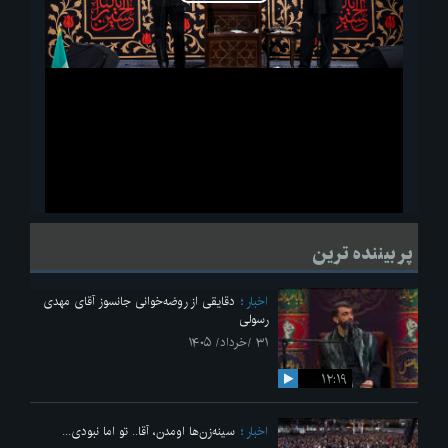
پخش
ویدیو
لحظاتی از قرائت زیارت اربعین امام حسین(ع) در مراسم عزاداری هیئات
پر بیننده ترین
دانشجویی
اخبار
دقایقی از روضه‌خوانی جانسوز آقای مهدی
رسولی
۳۱ /خرداد/ ۱۴۰۵
۱۲:۱۹
اخبار
سینه‌زن‌ها اومدن،‌ آقا.. تو اما نبودی...