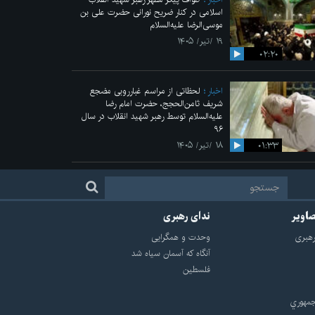
اسلامی در کنار ضریح نورانی حضرت علی‌ بن
موسی‌الرضا علیه‌السلام
۱۹ /تیر/ ۱۴۰۵
۰۲:۲۰
اخبار
لحظاتی از مراسم غبارروبی مضجع
شریف ثامن‌الحجج، حضرت امام رضا
علیه‌السلام توسط رهبر شهید انقلاب در سال
۹۶
۰۱:۳۳
۱۸ /تیر/ ۱۴۰۵
صاویر
ندای رهبری
هبرى
وحدت و همگرایی
آنگاه که آسمان سیاه شد
فلسطین
مهوري