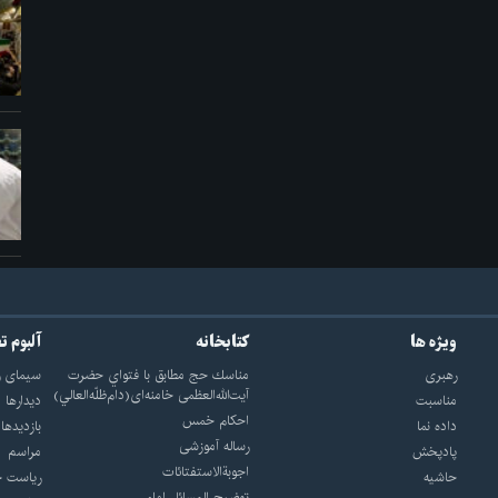
ویژه ها
کتابخانه
آلبوم ت
رهبری
مناسك حج مطابق با فتواي حضرت
سيماى ر
آيت‌الله‌العظمى خامنه‌اى(دام‌ظلّه‌العالي)
مناسبت
ديدارها
احکام خمس
داده نما
بازديدها
رساله آموزشی
پادپخش
مراسم
اجوبة‌الاستفتائات
حاشیه
رياست ج
توضيح المسائل امام