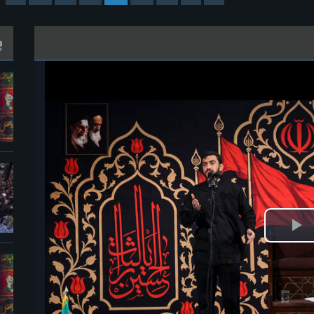
پ
ش
یو