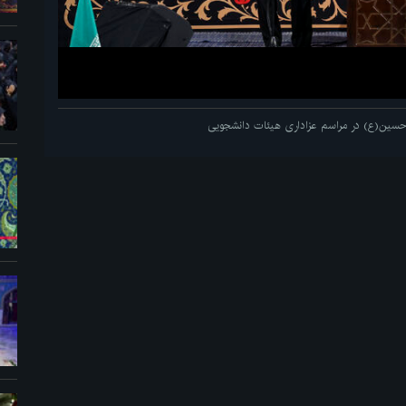
م حسین(ع) در مراسم عزاداری هیئات دانشجویی