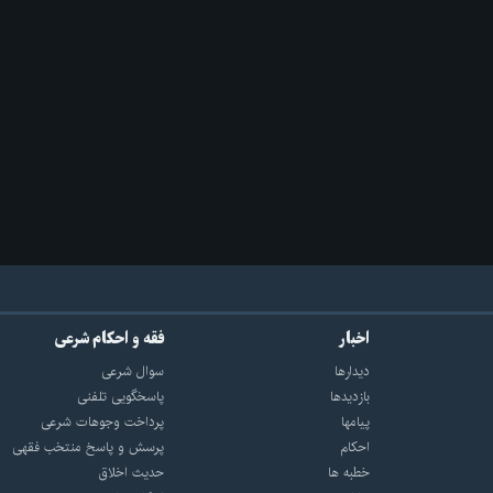
اخبار
فقه و احکام شرعی
دیدارها
سوال شرعی
بازديدها
پاسخگویی تلفنی
پيامها
پرداخت وجوهات شرعی
احكام
پرسش و پاسخ منتخب فقهی
خطبه ها
حدیث اخلاق