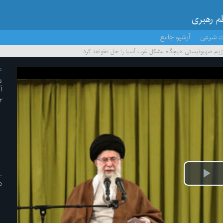
ظم رهبری
ت شرعی
آرشیو جامع
رژیم صهیونیستی هیچگاه مشکل غرب آسیا را حل نخواهد کرد
م
ع
آ
۱۲ /اردی
ش
د
یو