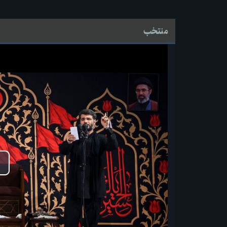
منتخب
پخ
وید