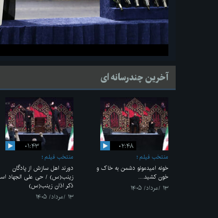
آخرین چندرسانه ای
۰۱:۴۳
۰۲:۴۸
منتخب فیلم
منتخب فیلم
خونه امیدمونو دشمن به خاک و
دورند اهل سازش از پادگان
خون کشید....
زینب(س) / حی علی الجهاد اس
ذکر اذان زینب(س)
۱۳ /مرداد/ ۱۴۰۵
۱۳ /مرداد/ ۱۴۰۵