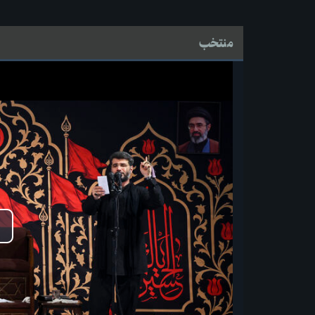
منتخب
پخ
وید