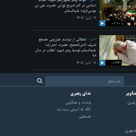
اسلامی در کنار ضریح نورانی حضرت علی‌ بن
موسی‌الرضا علیه‌السلام
۱۹ /تیر/ ۱۴۰۵
۰۲:۲۰
اخبار
لحظاتی از مراسم غبارروبی مضجع
شریف ثامن‌الحجج، حضرت امام رضا
علیه‌السلام توسط رهبر شهید انقلاب در سال
۹۶
۰۱:۳۳
۱۸ /تیر/ ۱۴۰۵
صاویر
ندای رهبری
هبرى
وحدت و همگرایی
آنگاه که آسمان سیاه شد
فلسطین
مهوري