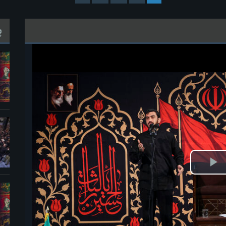
پ
ش
یو