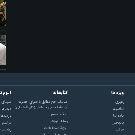
ویژه ها
کتابخانه
آلبوم ت
رهبری
مناسك حج مطابق با فتواي حضرت
سيماى ر
آيت‌الله‌العظمى خامنه‌اى(دام‌ظلّه‌العالي)
مناسبت
ديدارها
احکام خمس
داده نما
بازديدها
رساله آموزشی
پادپخش
مراسم
اجوبة‌الاستفتائات
حاشیه
رياست ج
توضيح المسائل امام