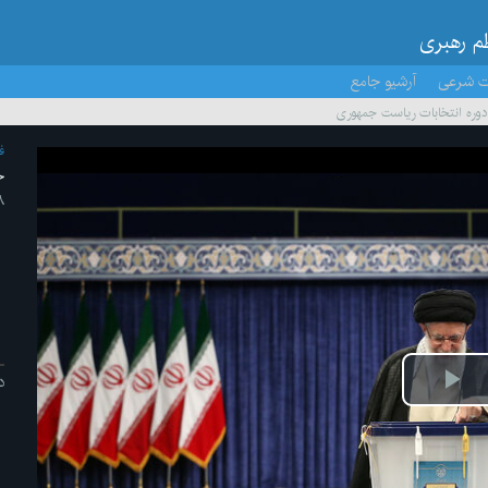
ظم رهبری
ت شرعی
آرشیو جامع
وره انتخابات ریاست جمهوری
ف
ح
۸ /تیر/
د
ش
یو