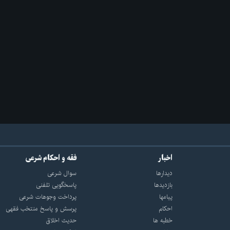
اخبار
فقه و احکام شرعی
دیدارها
سوال شرعی
بازديدها
پاسخگویی تلفنی
پيامها
پرداخت وجوهات شرعی
احكام
پرسش و پاسخ منتخب فقهی
خطبه ها
حدیث اخلاق