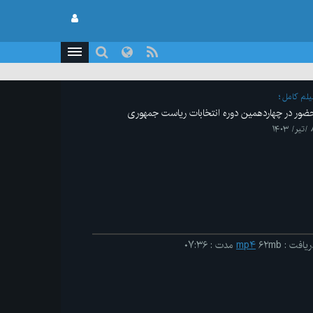
یلم کامل
ضور در چهاردهمین دوره انتخابات ریاست جمهوری
 ۱۴۰۳
ریافت
:
۶۲mb
mp۴
مدت
:
۰۷:۳۶