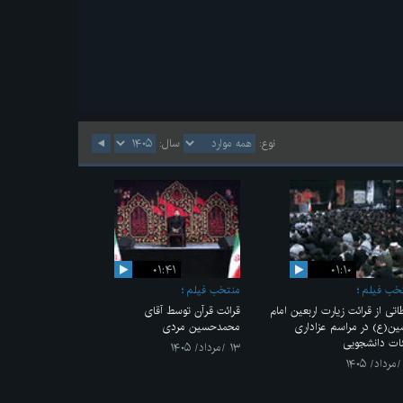
نوع:
سال:
۰۱:۴۱
۰۱:۱۰
خب فیلم
منتخب فیلم
اتی از قرائت زیارت اربعین امام
قرائت قرآن توسط آقای
ن(ع) در مراسم عزاداری
محمدحسین مردی
ات دانشجویی
۱۳ /مرداد/ ۱۴۰۵