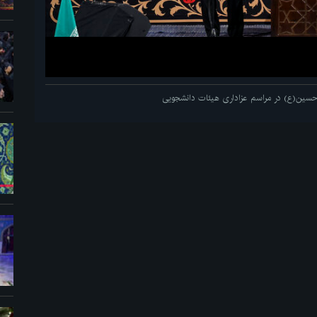
م حسین(ع) در مراسم عزاداری هیئات دانشجویی