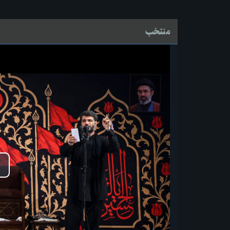
منتخب
پ