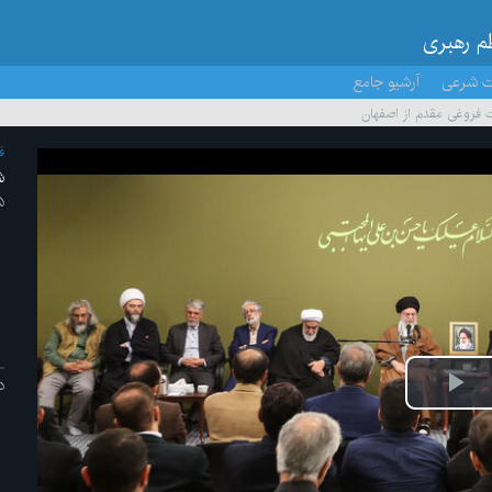
ظم رهبری
ت شرعی
آرشیو جامع
 فروغی مقدم از اصفهان
ف
ش
۲۵ /ا
د
پخش
ویدیو