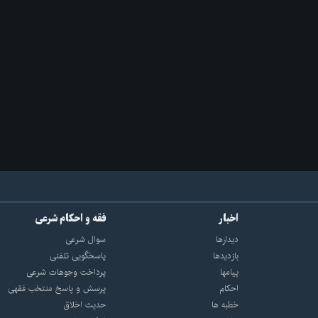
اخبار
فقه و احکام شرعی
دیدارها
سوال شرعی
بازديدها
پاسخگویی تلفنی
پيامها
پرداخت وجوهات شرعی
احكام
پرسش و پاسخ منتخب فقهی
خطبه ها
حدیث اخلاق