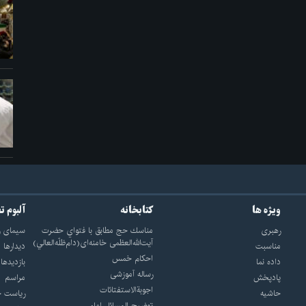
ویژه ها
کتابخانه
آلبوم ت
رهبری
مناسك حج مطابق با فتواي حضرت
سيماى ر
آيت‌الله‌العظمى خامنه‌اى(دام‌ظلّه‌العالي)
مناسبت
ديدارها
احکام خمس
داده نما
بازديدها
رساله آموزشی
پادپخش
مراسم
اجوبة‌الاستفتائات
حاشیه
رياست ج
توضيح المسائل امام