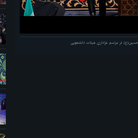
م حسین(ع) در مراسم عزاداری هیئات دانشجویی