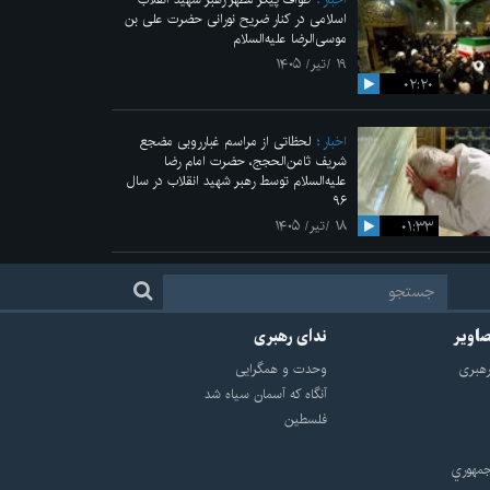
اسلامی در کنار ضریح نورانی حضرت علی‌ بن
موسی‌الرضا علیه‌السلام
۱۹ /تیر/ ۱۴۰۵
۰۲:۲۰
اخبار
لحظاتی از مراسم غبارروبی مضجع
شریف ثامن‌الحجج، حضرت امام رضا
علیه‌السلام توسط رهبر شهید انقلاب در سال
۹۶
۰۱:۳۳
۱۸ /تیر/ ۱۴۰۵
صاویر
ندای رهبری
هبرى
وحدت و همگرایی
آنگاه که آسمان سیاه شد
فلسطین
مهوري