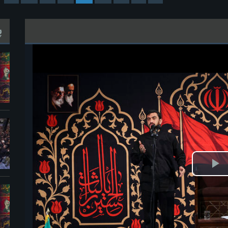
پ
خش
ویدیو