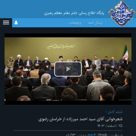
پایگاه اطلاع رسانی دفتر مقام معظم رهبری
ارسال نامه
وجوهات
پخش
ویدیو
فیلم کامل
شعرخوانی آقای سید احمد میرزاده از خراسان رضوی
۲۵ /اسفند/ ۱۴۰۳
دریافت
:
۱۴mb
mp۴
مدت
:
۰۱:۵۳