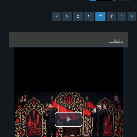
۶
۵
۴
۳
۲
۱
منتخب
پخش