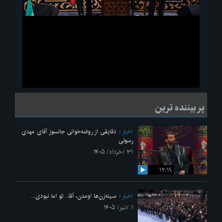
ویدیو
لحظاتی از قرائت زیارت اربعین امام حسین(ع) در مراسم عزاداری هیئات
پر بیننده ترین
دانشجویی
اخبار
دقایقی از روضه‌خوانی جانسوز آقای مهدی
رسولی
۳۱ /خرداد/ ۱۴۰۵
۱۲:۱۹
اخبار
سینه‌زن‌ها اومدن،‌ آقا.. تو اما نبودی...
۱ /تیر/ ۱۴۰۵