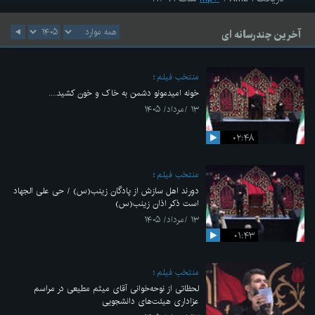
آخرین چندرسانه ای
منتخب فیلم
خونه امیدمونو دشمن به خاک و خون کشید....
۱۳ /مرداد/ ۱۴۰۵
۰۲:۴۸
منتخب فیلم
دورند اهل سازش از پادگان زینب(س) / حی علی الجهاد
است ذکر اذان زینب(س)
۱۳ /مرداد/ ۱۴۰۵
۰۱:۴۳
منتخب فیلم
لحظاتی از نوحه‌خوانی آقای میثم مطیعی در مراسم
عزاداری هیئت‌های دانشجویی