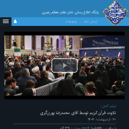
پایگاه اطلاع رسانی دفتر مقام معظم رهبری
ارسال نامه
وجوهات
پخش
ویدیو
فیلم کامل
تلاوت قرآن کریم توسط آقای محمدرضا پورزرگری
۳۰ /اردیبهشت/ ۱۴۰۴
دریافت
:
۱۰۸mb
mp۴
مدت
:
۰۷:۳۹