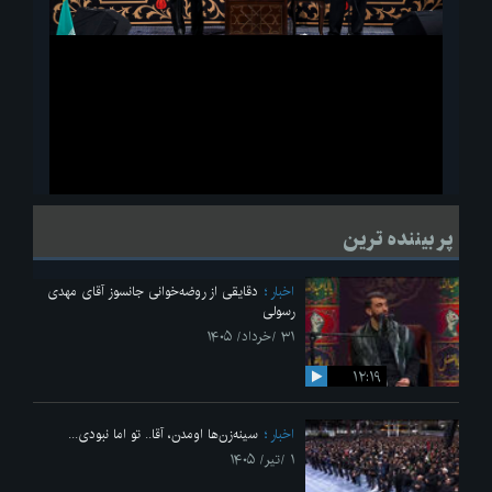
ویدیو
لحظاتی از قرائت زیارت اربعین امام حسین(ع) در مراسم عزاداری هیئات
پر بیننده ترین
دانشجویی
اخبار
دقایقی از روضه‌خوانی جانسوز آقای مهدی
رسولی
۳۱ /خرداد/ ۱۴۰۵
۱۲:۱۹
اخبار
سینه‌زن‌ها اومدن،‌ آقا.. تو اما نبودی...
۱ /تیر/ ۱۴۰۵