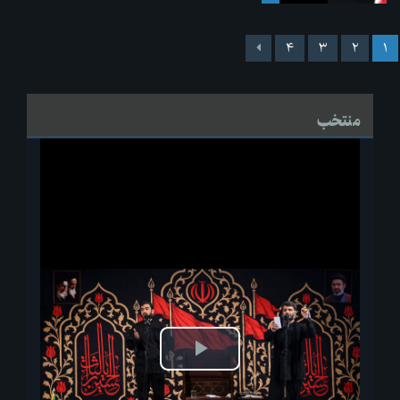
۴
۳
۲
۱
منتخب
پخش