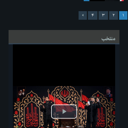
۴
۳
۲
۱
منتخب
پخش