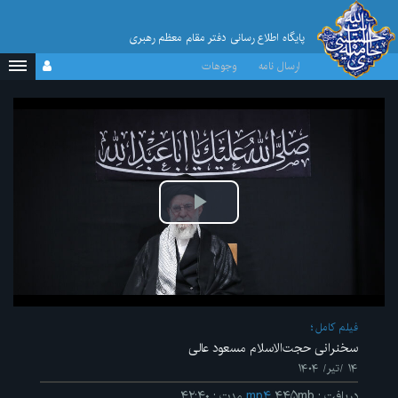
پایگاه اطلاع رسانی دفتر مقام معظم رهبری
ارسال نامه
وجوهات
پخش
ویدیو
فیلم کامل
سخنرانی حجت‌الاسلام مسعود عالی
۱۴ /تیر/ ۱۴۰۴
دریافت
:
۴۴۵mb
mp۴
مدت
:
۴۲:۴۰