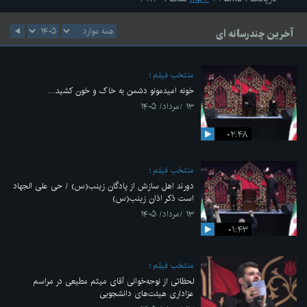
آخرین چندرسانه ای
منتخب فیلم
خونه امیدمونو دشمن به خاک و خون کشید....
۱۳ /مرداد/ ۱۴۰۵
۰۲:۴۸
منتخب فیلم
دورند اهل سازش از پادگان زینب(س) / حی علی الجهاد
است ذکر اذان زینب(س)
۱۳ /مرداد/ ۱۴۰۵
۰۱:۴۳
منتخب فیلم
لحظاتی از نوحه‌خوانی آقای میثم مطیعی در مراسم
عزاداری هیئت‌های دانشجویی