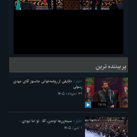
ویدیو
لحظاتی از قرائت زیارت اربعین امام حسین(ع) در مراسم عزاداری هیئات
پر بیننده ترین
دانشجویی
اخبار
دقایقی از روضه‌خوانی جانسوز آقای مهدی
رسولی
۳۱ /خرداد/ ۱۴۰۵
۱۲:۱۹
اخبار
سینه‌زن‌ها اومدن،‌ آقا.. تو اما نبودی...
۱ /تیر/ ۱۴۰۵