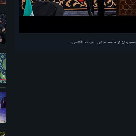
م حسین(ع) در مراسم عزاداری هیئات دانشجویی