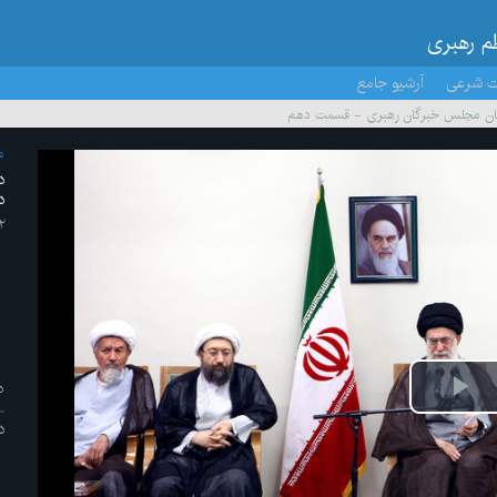
ظم رهبری
ت شرعی
آرشیو جامع
دگان مجلس خبرگان رهبری - قسمت دهم
م
د
د
۲ /مهر/ 
د
ش
د
یو