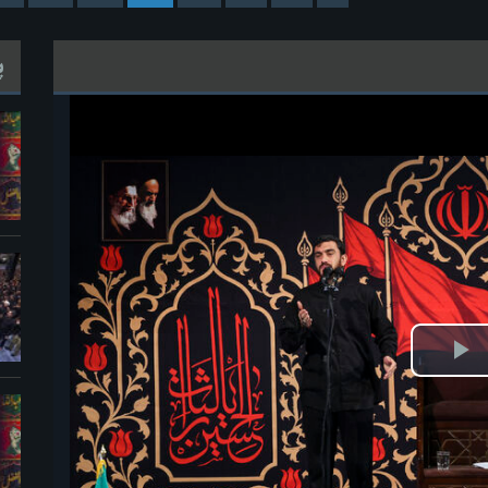
پ
ش
یو