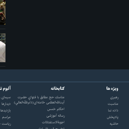
ویژه ها
کتابخانه
آلبوم ت
رهبری
مناسك حج مطابق با فتواي حضرت
سيماى ر
آيت‌الله‌العظمى خامنه‌اى(دام‌ظلّه‌العالي)
مناسبت
ديدارها
احکام خمس
داده نما
بازديدها
رساله آموزشی
پادپخش
مراسم
اجوبة‌الاستفتائات
حاشیه
رياست ج
توضيح المسائل امام