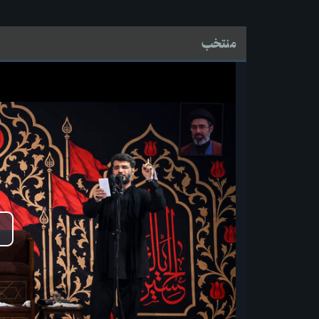
منتخب
پخ
وید