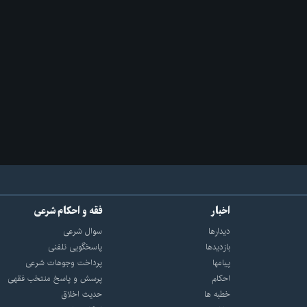
اخبار
فقه و احکام شرعی
دیدارها
سوال شرعی
بازديدها
پاسخگویی تلفنی
پيامها
پرداخت وجوهات شرعی
احكام
پرسش و پاسخ منتخب فقهی
خطبه ها
حدیث اخلاق