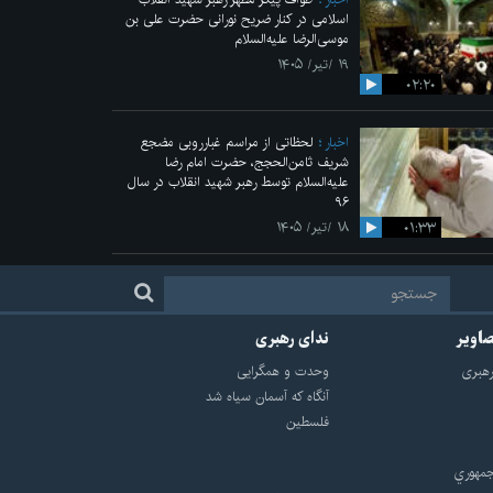
اسلامی در کنار ضریح نورانی حضرت علی‌ بن
موسی‌الرضا علیه‌السلام
۱۹ /تیر/ ۱۴۰۵
۰۲:۲۰
اخبار
لحظاتی از مراسم غبارروبی مضجع
شریف ثامن‌الحجج، حضرت امام رضا
علیه‌السلام توسط رهبر شهید انقلاب در سال
۹۶
۰۱:۳۳
۱۸ /تیر/ ۱۴۰۵
صاویر
ندای رهبری
هبرى
وحدت و همگرایی
آنگاه که آسمان سیاه شد
فلسطین
مهوري