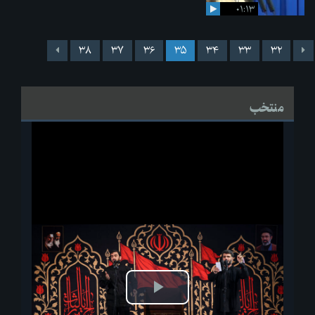
۰۱:۱۳
۳۸
۳۷
۳۶
۳۵
۳۴
۳۳
۳۲
منتخب
پخش