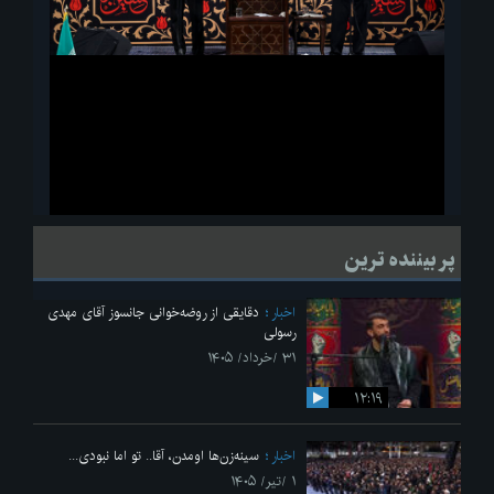
ویدیو
لحظاتی از قرائت زیارت اربعین امام حسین(ع) در مراسم عزاداری هیئات
پر بیننده ترین
دانشجویی
اخبار
دقایقی از روضه‌خوانی جانسوز آقای مهدی
رسولی
۳۱ /خرداد/ ۱۴۰۵
۱۲:۱۹
اخبار
سینه‌زن‌ها اومدن،‌ آقا.. تو اما نبودی...
۱ /تیر/ ۱۴۰۵