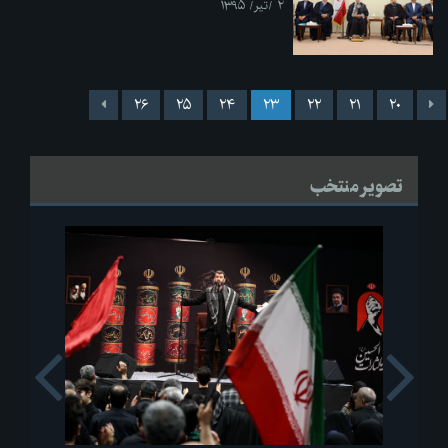
۲ /تیر/ ۱۳۹۵
۲۶
۲۵
۲۴
۲۳
۲۲
۲۱
۲۰
تصویر منتخب
s
Next