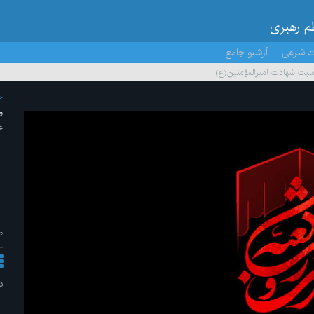
ظم رهبری
ت شرعی
آرشیو جامع
سبت شهادت امیرالمؤمنین(ع)
ج
ط
۶ /تیر/ 
ط
د