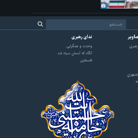
صاویر
ندای رهبری
هبرى
وحدت و همگرایی
آنگاه که آسمان سیاه شد
فلسطین
مهوري
ه