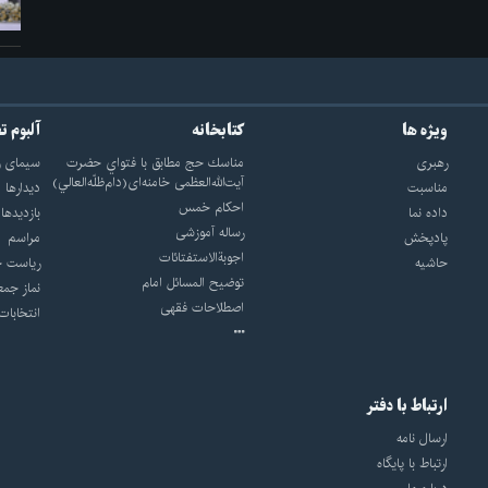
ویژه ها
کتابخانه
آلبوم ت
رهبری
مناسك حج مطابق با فتواي حضرت
سيماى ر
آيت‌الله‌العظمى خامنه‌اى(دام‌ظلّه‌العالي)
مناسبت
ديدارها
احکام خمس
داده نما
بازديدها
رساله آموزشی
پادپخش
مراسم
اجوبة‌الاستفتائات
حاشیه
رياست ج
توضيح المسائل امام
نماز جمع
اصطلاحات فقهى
انتخابات
ارتباط با دفتر
ارسال نامه
ارتباط با پایگاه