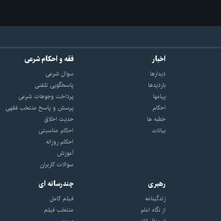
اخبار
فقه و احکام شرعی
دیدارها
سوال شرعی
بازديدها
پاسخگویی تلفنی
پيامها
پرداخت وجوهات شرعی
احكام
پرسش و پاسخ منتخب فقهی
خطبه ها
حدیث اخلاق
بیانات
احکام مناسبتی
احکام روزانه
آموزش
سوالات کاربران
رهبری
چندرسانه ای
زندگینامه
فیلم کامل
از نگاه امام
منتخب فیلم