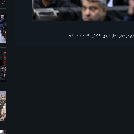
ین شب مراسم عزاداری ماه محرم در جوار محل عروج ملکوتی قائد شهید انقلاب