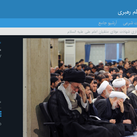
ظم رهبری
ت شرعی
آرشیو جامع
ری شهادت مولای متقیان امام علی علیه السلام
م
م
۷ /تیر/
م
د