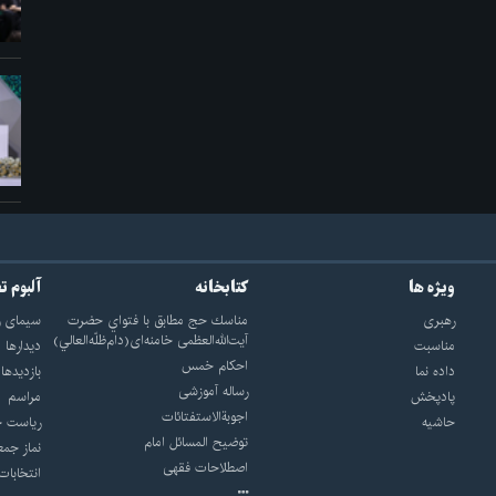
ویژه ها
کتابخانه
آلبوم ت
رهبری
مناسك حج مطابق با فتواي حضرت
سيماى ر
آيت‌الله‌العظمى خامنه‌اى(دام‌ظلّه‌العالي)
مناسبت
ديدارها
احکام خمس
داده نما
بازديدها
رساله آموزشی
پادپخش
مراسم
اجوبة‌الاستفتائات
حاشیه
رياست ج
توضيح المسائل امام
نماز جمع
اصطلاحات فقهى
انتخابات