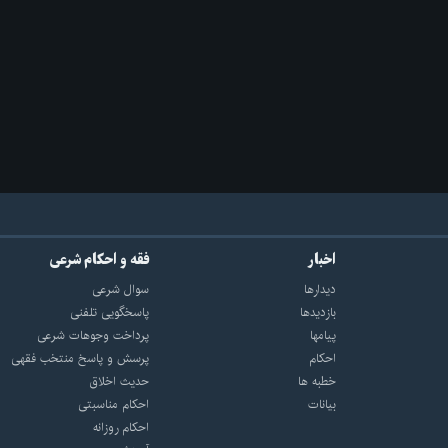
اخبار
فقه و احکام شرعی
دیدارها
سوال شرعی
بازديدها
پاسخگویی تلفنی
پيامها
پرداخت وجوهات شرعی
احكام
پرسش و پاسخ منتخب فقهی
خطبه ها
حدیث اخلاق
بیانات
احکام مناسبتی
احکام روزانه