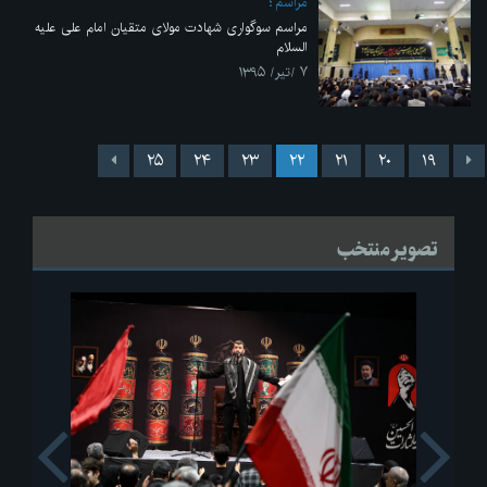
مراسم
مراسم سوگواری شهادت مولای متقیان امام علی علیه
السلام
۷ /تیر/ ۱۳۹۵
۲۵
۲۴
۲۳
۲۲
۲۱
۲۰
۱۹
تصویر منتخب
s
Next