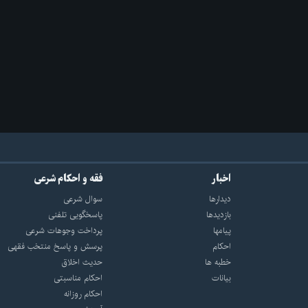
اخبار
فقه و احکام شرعی
دیدارها
سوال شرعی
بازديدها
پاسخگویی تلفنی
پيامها
پرداخت وجوهات شرعی
احكام
پرسش و پاسخ منتخب فقهی
خطبه ها
حدیث اخلاق
بیانات
احکام مناسبتی
احکام روزانه