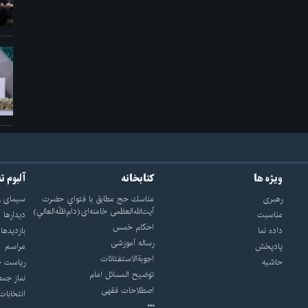
ویژه ها
کتابخانه
آلبوم ت
رهبری
مناسك حج مطابق با فتواي حضرت
سيماى ر
آيت‌الله‌العظمى خامنه‌اى(دام‌ظلّه‌العالي)
مناسبت
ديدارها
احکام خمس
داده نما
بازديدها
رساله آموزشی
پادپخش
مراسم
اجوبة‌الاستفتائات
حاشیه
رياست ج
توضيح المسائل امام
نماز جمع
اصطلاحات فقهى
انتخابات