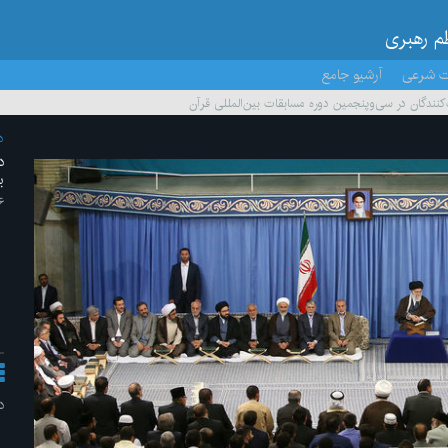
ظم رهبری
ت شرعی
آرشیو جامع
کنندگان در سی‌وپنجمین دوره مسابقات بین‌المللی قرآن
د
د
ب
۶ /اردیبهشت/
د