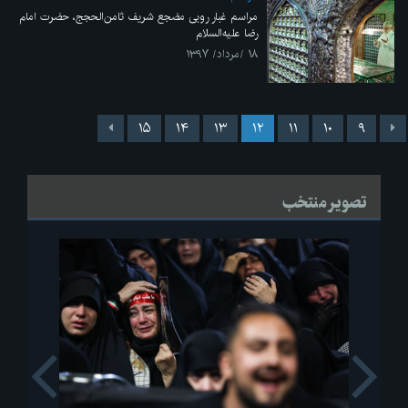
مراسم غبار روبی مضجع شریف ثامن‌الحجج، حضرت امام
رضا علیه‌السلام
۱۸ /مرداد/ ۱۳۹۷
۱۵
۱۴
۱۳
۱۲
۱۱
۱۰
۹
تصویر منتخب
s
Next