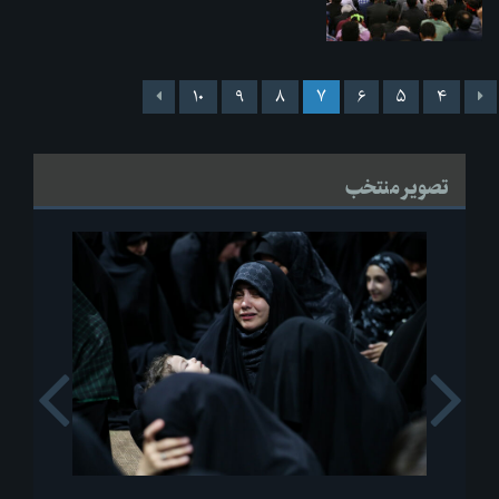
۱۰
۹
۸
۷
۶
۵
۴
تصویر منتخب
s
Next