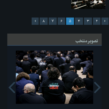
۸
۷
۶
۵
۴
۳
۲
تصویر منتخب
s
Next