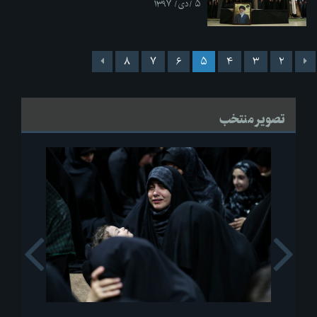
۵ /دی/ ۱۳۹۷
۸
۷
۶
۵
۴
۳
۲
تصویر منتخب
s
Next