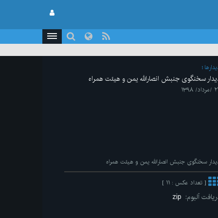
يدارها
یدار سخنگوی جنبش انصارالله یمن و هیئت همراه
رداد/ ۱۳۹۸
یدار سخنگوی جنبش انصارالله یمن و هیئت همراه
[ تعداد عکس : ۱۱ ]
ریافت آلبوم:
zip