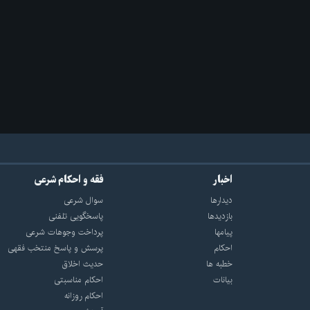
اخبار
فقه و احکام شرعی
دیدارها
سوال شرعی
بازديدها
پاسخگویی تلفنی
پيامها
پرداخت وجوهات شرعی
احكام
پرسش و پاسخ منتخب فقهی
خطبه ها
حدیث اخلاق
بیانات
احکام مناسبتی
احکام روزانه