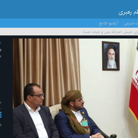
ظم رهبری
ت شرعی
آرشیو جامع
ی جنبش انصارالله یمن و هیئت همراه
د
د
۲۲ /م
د
د