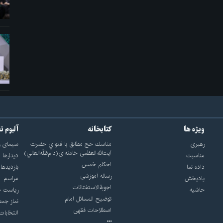
ویژه ها
کتابخانه
آلبوم ت
رهبری
مناسك حج مطابق با فتواي حضرت
سيماى ر
آيت‌الله‌العظمى خامنه‌اى(دام‌ظلّه‌العالي)
مناسبت
ديدارها
احکام خمس
داده نما
بازديدها
رساله آموزشی
پادپخش
مراسم
اجوبة‌الاستفتائات
حاشیه
رياست ج
توضيح المسائل امام
نماز جمع
اصطلاحات فقهى
انتخابات