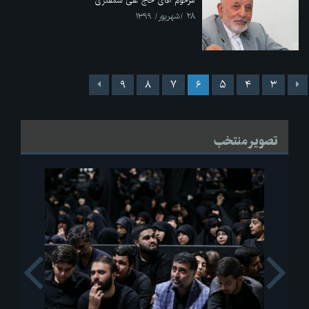
مرحوم آقای حاج علی شمقدری
۲۸ /شهریور/ ۱۳۹۹
۹
۸
۷
۶
۵
۴
۳
تصویر منتخب
s
Next