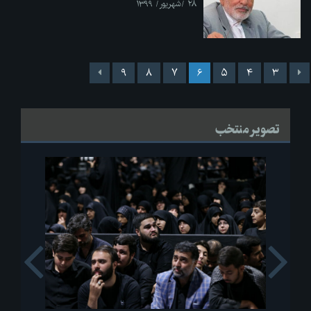
۲۸ /شهریور/ ۱۳۹۹
۹
۸
۷
۶
۵
۴
۳
تصویر منتخب
s
Next