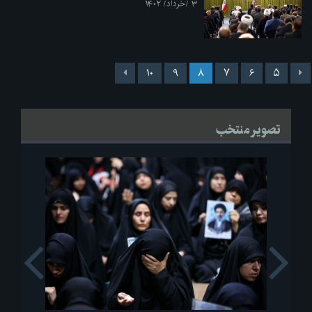
۳ /خرداد/ ۱۴۰۲
۱۰
۹
۸
۷
۶
۵
تصویر منتخب
s
Next