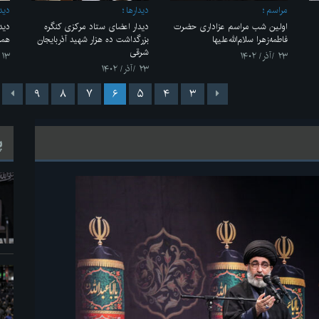
مراسم
ديدارها
ديدا
اولین شب مراسم عزاداری حضرت
دیدار اعضای ستاد مرکزی کنگره
دید
فاطمه‌زهرا سلام‌الله‌علیها
بزرگداشت ده هزار شهید آذربایجان
همر
شرقی
۲۳ /آذر/ ۱۴۰۲
۱۳ /آذر/ ۱۴۰۲
۲۳ /آذر/ ۱۴۰۲
۹
۸
۷
۶
۵
۴
۳
پ