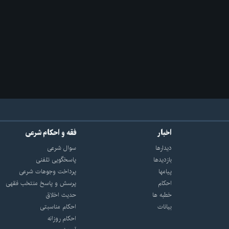
اخبار
فقه و احکام شرعی
دیدارها
سوال شرعی
بازديدها
پاسخگویی تلفنی
پيامها
پرداخت وجوهات شرعی
احكام
پرسش و پاسخ منتخب فقهی
خطبه ها
حدیث اخلاق
بیانات
احکام مناسبتی
احکام روزانه