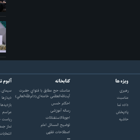
ویژه ها
کتابخانه
آلبوم ت
رهبری
مناسك حج مطابق با فتواي حضرت
سيماى ر
آيت‌الله‌العظمى خامنه‌اى(دام‌ظلّه‌العالي)
مناسبت
ديدارها
احکام خمس
داده نما
بازديدها
رساله آموزشی
پادپخش
مراسم
اجوبة‌الاستفتائات
حاشیه
رياست ج
توضيح المسائل امام
نماز جمع
اصطلاحات فقهى
انتخابات