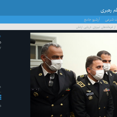
ظم رهبری
ت شرعی
آرشیو جامع
از فرماندهان نیروی دریایی ارتش
د
د
۷ /آذر/
د
د