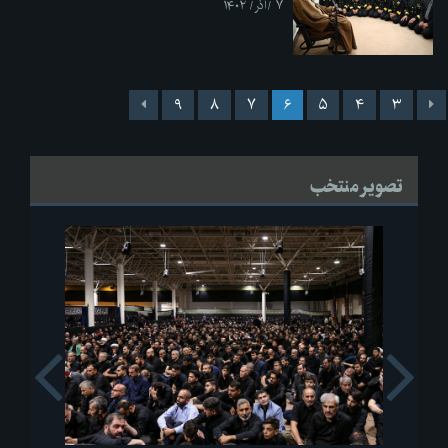
۷ /آذر/ ۱۴۰۲
۹
۸
۷
۶
۵
۴
۳
تصویر منتخب
s
Next