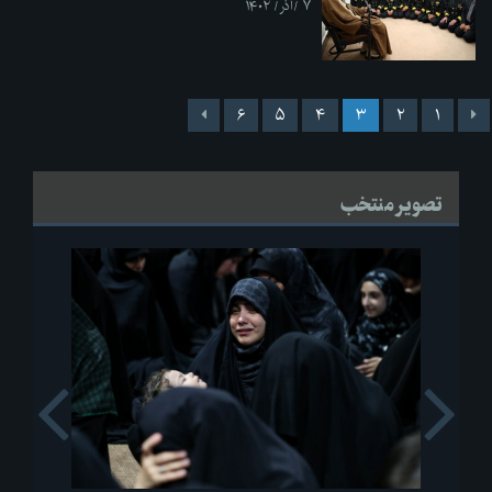
۷ /آذر/ ۱۴۰۲
۶
۵
۴
۳
۲
۱
تصویر منتخب
s
Next