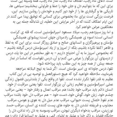
است. دعاى ماه رجب، اعتكاف ماه رجب، نماز ماه رجب، همه وسيله يى است
براى اين كه ما بتوانيم دل و جان خود را صفا و طراوتى ببخشيم؛ سياهى ها،
تاريكى ها و گرفتارى ها را از خود دور كنيم و خودمان را روشن سازيم. اين،
فرصت بزرگى است براى ما؛ بخصوص براى كسانى كه توفيق پيدا مى كنند در
اين ايام اعتكاف كنند؛ كه در آخر عرايض اين خطبه، ان شاءاللَّه جمله يى به
معتكفين عرض خواهم كرد.
و اما روز سيزدهم رجب، ميلاد مسعود اميرالمؤمنين است، كه قله ى كرامت
انسانى است؛ اسوه ى هميشگى رادمردان جهان است؛ پيشواى هميشگى
مؤمنان و پرهيزگاران و انسانهاى صالح و صادق روزگار است. براى اين كه به لفظ
و ظاهر اكتفا نكرده باشيم، بلكه از امروز و از ياد اميرمؤمنان درس گرفته باشيم -
كه بخصوص امروز ما به آن احتياج داريم - به طور مختصر در اين جا يك درس
از درسهاى آن بزرگوار را عرض مى كنم؛ و آن، درس تقواست كه اساساً در نماز
جمعه بيش از همه چيز به اين مطلب بايد پرداخته شود.
تقوا، درس جاودانه ى امير مؤمنان است. اگر شما به نهج البلاغه مراجعه
بفرماييد، ملاحظه خواهيد كرد كه هيچ دستورالعمل و توصيه يى در اين كتاب
عظيم به قدر تقوا تكرار نشده است. تقوا در واقع يكى از بلندترين فصول زندگى
عملى اميرالمؤمنين و تعاليم زبانى آن بزرگوار است. تقوا يعنى مراقبت از خود.
انسان دائم بايد مراقب خود باشد؛ هم مراقب اعمال و رفتار خود - يعنى مراقب
چشم خود، زبان خود، گوش خود، دست خود - هم مراقب دل خود باشد؛ مراقب
عدم نفوذ خصال پست حيوانى، مراقب عدم ميل دل به هوى و هوس، مراقب
مجذوب و فريفته نشدن دل به جلوه هاى پست كننده ى انسان، مراقب حسد
نورزيدن، مراقب بدخواه ديگران نبودن، مراقب وسوسه به دل راه ندادن، دل را
جايگاه فضايل و ذكر خدا و عشق به اولياى الهى و عشق به انسانها قرار دادن؛ هم