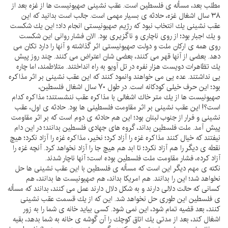
مطلب بعد، مسأله ى فلسطين است. عقب نشينى صهيونيست ها از غزه بعد از
۳۸ سال اشغال غزه، حادثه ى بسيار مهمى است. جالب است بدانيد كه اين
عقب نشينى يك انتخاب نبود كه رژيم صهيونيستى انجام داد؛ اين يك شكست
و يك اجبار بود؛ از روى ناچارى و ناگزيرى بود. الان فشار روانى اين شكست
روى همه ى اركان ملت و دولت صهيونيستى اثر گذاشته و آنها را دارد تكان مى
دهد. بعضى از آنها قهر مى كنند، بعضى شان اعتراض مى كنند. چند روز پيش
يك تظاهرات دويست هزار نفره در تل آويو به راه انداختند. متلاطمند، اما چاره
يى نداشتند. عده يى مى خواهند وانمود كنند كه اين عقب نشينى بر اثر مذاكره
بود؛ اين حرف خيلى كودكانه است. در طول ۷۰ سال اشغال فلسطين،
صهيونيست ها از يك متر خاك اشغالى با مذاكره عقب ننشستند؛ مذاكره كدام
است؟! اين عقب نشينى بر اثر مقاومت فلسطينى ها بود. حادثه ى اول، عقب
نشينى و فرار از جنوب لبنان بود؛ اين هم حادثه ى دوم است كه بر اثر مقاومت
پيش آمد. ملت فلسطين بداند، گروه هاى جهادى فلسطين بدانند؛ در اين دام
نيفتند كه خيال كنند مذاكره غزه را آزاد كرد؛ نخير، مذاكره غزه را آزاد نكرد؛ هيچ
نقطه ى ديگر را هم آزاد نكرد؛ تا ابد هم هيچ جا را آزاد نخواهد كرد. آنچه غزه را
آزاد كرده، فشار مقاومت ملت فلسطين بوده است؛ آنها ناچار شدند.
نكته ى مهم ديگر اين است كه مسأله ى فلسطين با اين عقب نشينى ها حل
نخواهد شد؛ اين را بدانند. هم امريكا بداند، هم صهيونيست ها بدانند، هم
كسانى كه حالت دلالى دارند و به شكل دلال دارند عمل مى كنند، بدانند كه مسأله
ى فلسطين اين طورى حل نخواهد شد. اين كه از يك قسمت عقب نشينى
كنند، بعد قضيه تمام شود، اين نمى شود. كسى بيايد خانه ى شما را به زور
اشغال كند، بعد از مدتى يك اتاق كوچك را آن گوشه ى خانه به شما بدهد، بقيه