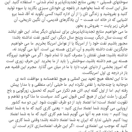
سوختهاى فسيلى - يعنى منابع تجديدناپذير و تمام شدنى - استفاده كنيد. اين
مثل اين است كه شما بخواهيد در باغچه ى خودتان سبزى بكاريد يا ميوه توليد
كنيد و بفروشيد و زندگى تان را از آن اداره كنيد؛ كسى بگويد نه آقا، شما برو
اشيايى كه در خانه ات هست - آن يادگارهاى قديمى، آن نگين تاريخى، آن
فرش زير پايت - بفروش و بخور.
ما مى خواهيم منابع تجديدناپذيرمان براى نسلهاى ديگر بماند. اين طور نباشد
كه بيست سال ديگر، بيست وپنج سال ديگر، اين كشور نفت نداشته باشد؛
مجبور باشيم نفت خود را از امريكا يا از عوامل امريكا بخريم. ما مى خواهيم
جايگزين نفت داشته باشيم و آن، انرژى هسته يى است. آنها مى گويند نه،
نداشته باشيد؛ همان نفتتان را مصرف كنيد تا تمام شود. اگر مى خواهيد نيروگاه
هسته يى هم داشته باشيد، سوختش را بايد از ما بخريد. اين حرفِ زورى است
كه امروز بخشى از دنياى غرب دارد با ما در ميان مى گذارد. مجرم اين قضيه هم
باز در درجه ى اول امريكاست.
ما تا اين لحظه هيچ تعهد بين المللى و هيچ تفاهمنامه و موافقت نامه ى
دوجانبه يا چندجانبه را نقض نكرده ايم. ما خيلى آرام، منطقى و با مدارا پيش
رفته ايم. اما از اول گفته ايم، الان هم تكرار مى كنيم كه تحميل، زورگويى و باج
گيرى را ملت ايران از هيچ كس قبول نمى كند. سياست ما مذاكره و تفاهم و
تقويت اعتماد است؛ اما اعتماد بايد از دو طرف تقويت شود. اين دو سه كشور
اروپايى مى گويند شما اعتماد سازى كنيد - يعنى كارى كنيد كه ما به شما اعتماد
پيدا كنيم - بنده هم به آنها مى گويم شما هم كارى كنيد كه ما به شما اعتماد
پيدا كنيم. دليلى ندارد كه ايران به شما اعتماد داشته باشد؛ وقتى شما كارى مى
كنيد كه موجب بى اعتمادى است. اگر اين طرف اعتمادسازى لازم است، آن
طرف هم اعتمادسازى لازم است.