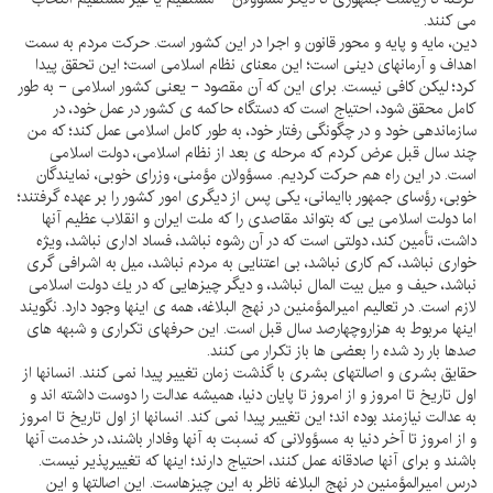
مى كنند.
دين، مايه و پايه و محور قانون و اجرا در اين كشور است. حركت مردم به سمت
اهداف و آرمانهاى دينى است؛ اين معناى نظام اسلامى است؛ اين تحقق پيدا
كرد؛ ليكن كافى نيست. براى اين كه آن مقصود - يعنى كشور اسلامى - به طور
كامل محقق شود، احتياج است كه دستگاه حاكمه ى كشور در عمل خود، در
سازماندهى خود و در چگونگى رفتار خود، به طور كامل اسلامى عمل كند؛ كه من
چند سال قبل عرض كردم كه مرحله ى بعد از نظام اسلامى، دولت اسلامى
است. در اين راه هم حركت كرديم. مسؤولان مؤمنى، وزراى خوبى، نمايندگان
خوبى، رؤساى جمهور باايمانى، يكى پس از ديگرى امور كشور را بر عهده گرفتند؛
اما دولت اسلامى يى كه بتواند مقاصدى را كه ملت ايران و انقلاب عظيم آنها
داشت، تأمين كند، دولتى است كه در آن رشوه نباشد، فساد ادارى نباشد، ويژه
خوارى نباشد، كم كارى نباشد، بى اعتنايى به مردم نباشد، ميل به اشرافى گرى
نباشد، حيف و ميل بيت المال نباشد، و ديگر چيزهايى كه در يك دولت اسلامى
لازم است. در تعاليم اميرالمؤمنين در نهج البلاغه، همه ى اينها وجود دارد. نگويند
اينها مربوط به هزاروچهارصد سال قبل است. اين حرفهاى تكرارى و شبهه هاى
صدها بار رد شده را بعضى ها باز تكرار مى كنند.
حقايق بشرى و اصالتهاى بشرى با گذشت زمان تغيير پيدا نمى كنند. انسانها از
اول تاريخ تا امروز و از امروز تا پايان دنيا، هميشه عدالت را دوست داشته اند و
به عدالت نيازمند بوده اند؛ اين تغيير پيدا نمى كند. انسانها از اول تاريخ تا امروز
و از امروز تا آخر دنيا به مسؤولانى كه نسبت به آنها وفادار باشند، در خدمت آنها
باشند و براى آنها صادقانه عمل كنند، احتياج دارند؛ اينها كه تغييرپذير نيست.
درس اميرالمؤمنين در نهج البلاغه ناظر به اين چيزهاست. اين اصالتها و اين