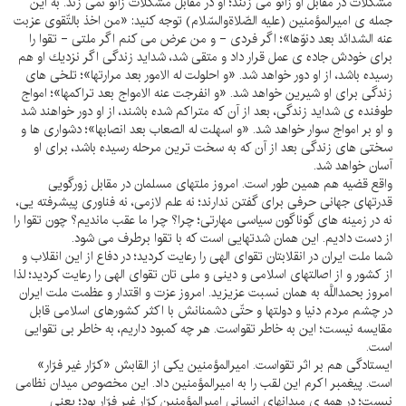
مشكلات در مقابل او زانو مى زنند؛ او در مقابل مشكلات زانو نمى زند. به اين
جمله ى اميرالمؤمنين (عليه الصّلاةوالسّلام) توجه كنيد: «من اخذ بالتّقوى عزبت
عنه الشدائد بعد دنوّها»؛ اگر فردى - و من عرض مى كنم اگر ملتى - تقوا را
براى خودش جاده ى عمل قرار داد و متقى شد، شدايد زندگى اگر نزديك او هم
رسيده باشد، از او دور خواهد شد. «و احلولت له الامور بعد مرارتها»؛ تلخى هاى
زندگى براى او شيرين خواهد شد. «و انفرجت عنه الامواج بعد تراكمها»؛ امواج
طوفنده ى شدايد زندگى، بعد از آن كه متراكم شده باشند، از او دور خواهند شد
و او بر امواج سوار خواهد شد. «و اسهلت له الصعاب بعد انصابها»؛ دشوارى ها و
سختى هاى زندگى بعد از آن كه به سخت ترين مرحله رسيده باشد، براى او
آسان خواهد شد.
واقع قضيه هم همين طور است. امروز ملتهاى مسلمان در مقابل زورگويى
قدرتهاى جهانى حرفى براى گفتن ندارند؛ نه علم لازمى، نه فناورى پيشرفته يى،
نه در زمينه هاى گوناگون سياسى مهارتى؛ چرا؟ چرا ما عقب مانديم؟ چون تقوا را
از دست داديم. اين همان شدتهايى است كه با تقوا برطرف مى شود.
شما ملت ايران در انقلابتان تقواى الهى را رعايت كرديد؛ در دفاع از اين انقلاب و
از كشور و از اصالتهاى اسلامى و دينى و ملى تان تقواى الهى را رعايت كرديد؛ لذا
امروز بحمداللَّه به همان نسبت عزيزيد. امروز عزت و اقتدار و عظمت ملت ايران
در چشم مردم دنيا و دولتها و حتّى دشمنانش با اكثر كشورهاى اسلامى قابل
مقايسه نيست؛ اين به خاطر تقواست. هر چه كمبود داريم، به خاطر بى تقوايى
است.
ايستادگى هم بر اثر تقواست. اميرالمؤمنين يكى از القابش «كرّار غير فرّار»
است. پيغمبر اكرم اين لقب را به اميرالمؤمنين داد. اين مخصوص ميدان نظامى
نيست؛ در همه ى ميدانهاى انسانى اميرالمؤمنين كرّار غير فرّار بود؛ يعنى