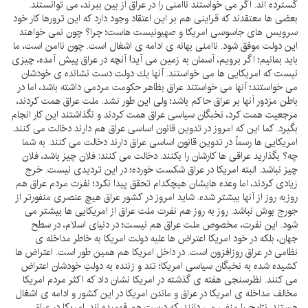
گسترده اند. اگر مى خواستند ناامنى را در عراق از بين ببرند، مى توانستند.
بعضى ها معتقدند كه قراينى هم بر اين اعتقاد وجود دارد كه اين ترورها كار خود
سرويس هاى جاسوسى امريكا و صهيونيست هاست؛ چرا؟ چون نمى خواهند
اين دولت موفق شود. ناامنى بهانه ى ادامه ى اشغال است. چون ناامن است، ما
بايد بمانيم؛ اگر برويم، آسمان به زمين مى آيد! آنچه در عراق پيش آمده، چيزى
نيست كه امريكايى ها مى خواستند. آنها يك دولت دست نشانده ى خودشان
مى خواستند؛ آنها مى خواستند عراق بظاهر حكومت مردمى داشته باشد، اما در
باطن مزدور آنها بر عراق حاكم باشد؛ ولى اين طور نشد. ملت عراق همت كردند،
مرجعيت همت كرد، نخبگان سياسى عراق همت كردند و نگذاشتند اين كار انجام
بگيرد. كما اين كه امروز در تدوين قانون اساسى عراق هم دارند دخالت مى كنند.
امريكايى ها رسماً در تدوين قانون اساسى عراق دارند دخالت مى كنند. به شما
چه؟ بگذاريد عراقى ها كارشان را بكنند. دخالت مى كنند: فلان چيز باشد، فلان
چيز نباشد. البته امريكا در عراق شكست خورده؛ در اين ترديدى نيست. خرج
زيادى كردند، اما وعده هايشان هيچكدام تحقق پيدا نكرد؛ نفرت مردم عراق هم
روزبه روز از آنها بيشتر شده. شايد امروز در كشور عراق هيچ عنصرى منفورتر از
جورج بوش نباشد. روز به روز هم نفرت ملت عراق از امريكايى ها بيشتر مى
شود. اين نفرت، مخصوص ملت عراق هم نيست؛ در دنياى اسلام، در سطح
جهان، بلكه در خود امريكا اعتراض ها عليه دولت امريكا به خاطر مداخله ى
نظامى در عراق روزافزون است. در داخل امريكا هم همين طور است. اعتراض ها
كشيده شده به نخبگان سياسى امريكا؛ تند و زننده به دولتِ خودشان اعتراض
مى كنند. نظرسنجى هفته ى گذشته در امريكا نشان داد كه اكثر مردم امريكا
مخالف مداخله ى امريكا در عراق و ماندن امريكا در اين كشور و ادامه ى اشغال
هستند. نتايج را منفى مى دانند، كه درست هم فهميده اند. امريكا در عراق