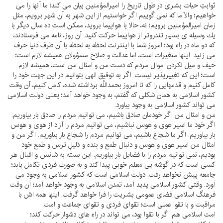
ثوابتِ حيات بشرى در طول تاريخ را اميرالمؤمنين بيان مى كند؛ ما آنها را مى
خواهيم؛ والّا ما كه نمى گوييم اگر خواستيم از اين شهر به آن شهر برويم، مثل
زمان اميرالمؤمنين برويم؛ نه، حالا با هواپيما برويد، ممكن است ده سال ديگر با
يك وسيله ى بسيار تندروتر از هواپيما حركت كنيد. آن روز، نامه مى فرستادند،
كه دو ماه در راه بود؛ امروز شما با اينترنت لحظه به لحظه با آن طرف دنيا حرف
مى زنيد. اينها متغيرات است، اما عدالت و صلاح مسؤولان هميشه لازم است؛
حيف و ميل نكردن اموال مردم كه دست من و امثال من است، هميشه لازم
است؛ اين كه تغييرپذير نيست. اگر به توفيق الهى بتوانيم در اين جهت خود را
كامل كنيم و قدمهايى را كه تا امروز بحمداللَّه برداشته شده، كامل كنيم، آن وقت
كشور اسلامى به همان شكلى كه گفتم، به وجود خواهد آمد؛ يعنى دولت اسلامى
مى تواند كشور اسلامى به وجود بياورد.
من و امثال من اگر خودمان صادق باشيم، مى توانيم مردم را صادق بار بياوريم.
اگر خود ما اسير هوى و هوس نباشيم، مى توانيم مردم را آزاد از هوى و هوس
بار بياوريم. اگر ما شجاع باشيم، مى توانيم مردم را شجاع بار بياوريم. اگر من و
امثال من اسير هوى و هوس و دنبال طمع و بنده و ذليلِ ترس و طمع خود
بوديم، نمى توانيم مردم را با فضايل بار بياوريم. اين بسته به شانس و اقبال هر
كسى است كه در گوشه يى معلم خوبى پيدا كند و به صورت فردى تكامل يابد؛
جامعه پيش نخواهد رفت. دولت اسلامى است كه كشور اسلامى به وجود مى
آورد. وقتى كشور اسلامى پديد آمد، تمدن اسلامى به وجود خواهد آمد؛ آن وقت
فرهنگ اسلامى فضاى عمومى بشريت را فرا خواهد گرفت. اينها همه اش با
مراقبت و با تقوا عملى است؛ تقواى فردى و تقواى جماعت و امت.
امت اسلامى هم اگر با تقوا بود، مى تواند در راه هاى دشوار حركت كند؛