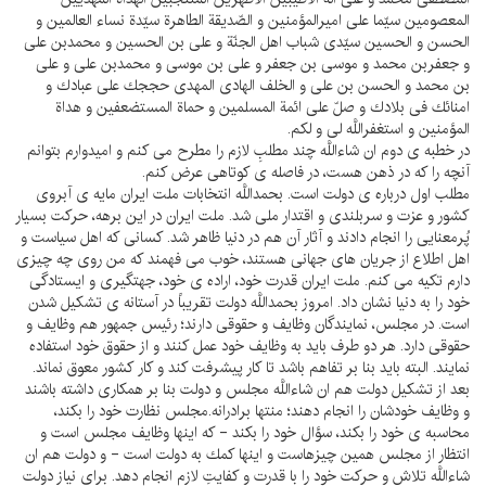
المعصومين سيّما على اميرالمؤمنين و الصّديقة الطاهرة سيّدة نساء العالمين و
الحسن و الحسين سيّدى شباب اهل الجنّة و على بن الحسين و محمدبن على
و جعفربن محمد و موسى بن جعفر و على بن موسى و محمدبن على و على
بن محمد و الحسن بن على و الخلف الهادى المهدى حججك على عبادك و
امنائك فى بلادك و صلّ على ائمة المسلمين و حماة المستضعفين و هداة
المؤمنين و استغفراللَّه لى و لكم.
در خطبه ى دوم ان شاءاللَّه چند مطلبِ لازم را مطرح مى كنم و اميدوارم بتوانم
آنچه را كه در ذهن هست، در فاصله ى كوتاهى عرض كنم.
مطلب اول درباره ى دولت است. بحمداللَّه انتخابات ملت ايران مايه ى آبروى
كشور و عزت و سربلندى و اقتدار ملى شد. ملت ايران در اين برهه، حركت بسيار
پُرمعنايى را انجام دادند و آثار آن هم در دنيا ظاهر شد. كسانى كه اهل سياست و
اهل اطلاع از جريان هاى جهانى هستند، خوب مى فهمند كه من روى چه چيزى
دارم تكيه مى كنم. ملت ايران قدرت خود، اراده ى خود، جهتگيرى و ايستادگى
خود را به دنيا نشان داد. امروز بحمداللَّه دولت تقريباً در آستانه ى تشكيل شدن
است. در مجلس، نمايندگان وظايف و حقوقى دارند؛ رئيس جمهور هم وظايف و
حقوقى دارد. هر دو طرف بايد به وظايف خود عمل كنند و از حقوق خود استفاده
نمايند. البته بايد بنا بر تفاهم باشد تا كار پيشرفت كند و كار كشور معوق نماند.
بعد از تشكيل دولت هم ان شاءاللَّه مجلس و دولت بنا بر همكارى داشته باشند
و وظايف خودشان را انجام دهند؛ منتها برادرانه.مجلس نظارت خود را بكند،
محاسبه ى خود را بكند، سؤال خود را بكند - كه اينها وظايف مجلس است و
انتظار از مجلس همين چيزهاست و اينها كمك به دولت است - و دولت هم ان
شاءاللَّه تلاش و حركت خود را با قدرت و كفايتِ لازم انجام دهد. براى نياز دولت