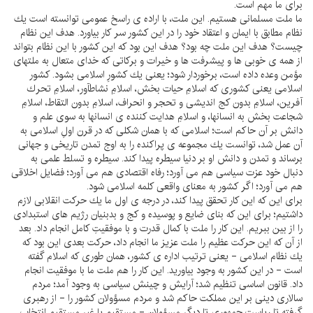
براى ما مهم است.
ما ملت مسلمانى هستيم. اين ملت، با اراده ى راسخ عمومى توانسته است يك
نظام مطابق با ايمان و اعتقاد خود را در اين كشور سر كار بياورد. هدف اين نظام
چيست؟ هدف اين ملت چه بود؟ هدف اين بود كه اين كشور با اين نظام بتواند
از همه ى خوبى ها و پيشرفت ها و خيرات و بركاتى كه خداى متعال به ملتهاى
مؤمن وعده داده است، برخوردار شود؛ يعنى يك كشورِ اسلامى بشود. كشور
اسلامى يعنى كشورى كه اسلامِ حيات بخش، اسلامِ نشاطآور، اسلامِ تحرك
آفرين، اسلامِ بدون كج انديشى و تحجر و انحراف، اسلامِ بدون التقاط، اسلامِ
شجاعت بخش به انسانها، و اسلامِ هدايت كننده ى انسانها به سوى علم و
دانش بر آن حاكم است؛ اسلامى كه با همان شكلى كه در قرن اولِ اسلامى به
آن عمل شد، توانست يك مجموعه ى پراكنده را به اوج تمدن تاريخى و جهانى
برساند و تمدن و دانش او بر دنيا سيطره پيدا كند. سيطره و تسلط علمى به
دنبال خود عزت سياسى هم مى آورد؛ رفاه اقتصادى هم مى آورد؛ فضايل اخلاقى
هم مى آورد؛ اگر كشور به معناى واقعى كلمه اسلامى شود.
براى اين كه اين كار تحقق پيدا كند، در درجه ى اول ما يك حركت انقلابى لازم
داشتيم؛ براى اين كه بناى ضايع و پوسيده و كج و بدبنيان رژيم هاى استبدادى
را از بين ببريم. اين كار را ملت با كمال قدرت و با موفقيتِ كامل انجام داد. بعد
از آن كه اين حركت عظيم را ملت عزيز ما انجام داد، حركت بعدى اين بود كه
يك نظام اسلامى - يعنى ترتيب اداره ى كشور، همان طورى كه اسلام گفته
است - در اين كشور به وجود بياوريد. اين كار را هم ملت ما با موفقيت انجام
داد. قانون اساسى تنظيم شد؛ آرايش و چينش سياسى به وجود آمد؛ مردم
سالارى دينى بر اين مملكت حاكم شد و مردم مسؤولان كشور را - از رهبرى
گرفته تا رياست جمهورى تا ديگر مسؤولان - مستقيم يا غير مستقيم انتخاب