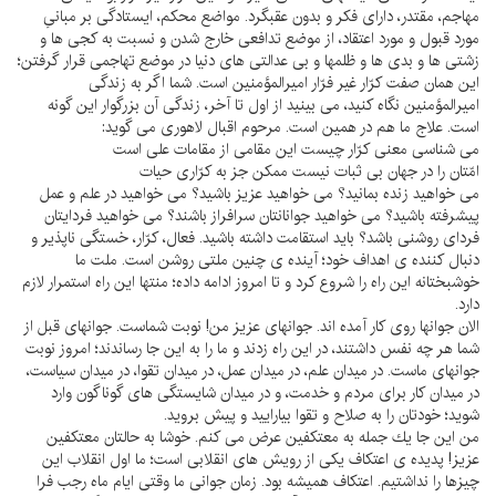
مهاجم، مقتدر، داراى فكر و بدون عقبگرد. مواضع محكم، ايستادگى بر مبانىِ
مورد قبول و مورد اعتقاد، از موضع تدافعى خارج شدن و نسبت به كجى ها و
زشتى ها و بدى ها و ظلمها و بى عدالتى هاى دنيا در موضع تهاجمى قرار گرفتن؛
اين همان صفت كرّار غير فرّار اميرالمؤمنين است. شما اگر به زندگى
اميرالمؤمنين نگاه كنيد، مى بينيد از اول تا آخر، زندگى آن بزرگوار اين گونه
است. علاج ما هم در همين است. مرحوم اقبال لاهورى مى گويد:
مى شناسى معنى كرّار چيست اين مقامى از مقامات على است
امّتان را در جهان بى ثبات نيست ممكن جز به كرّارى حيات
مى خواهيد زنده بمانيد؟ مى خواهيد عزيز باشيد؟ مى خواهيد در علم و عمل
پيشرفته باشيد؟ مى خواهيد جوانانتان سرافراز باشند؟ مى خواهيد فردايتان
فرداى روشنى باشد؟ بايد استقامت داشته باشيد. فعال، كرّار، خستگى ناپذير و
دنبال كننده ى اهداف خود؛ آينده ى چنين ملتى روشن است. ملت ما
خوشبختانه اين راه را شروع كرد و تا امروز ادامه داده؛ منتها اين راه استمرار لازم
دارد.
الان جوانها روى كار آمده اند. جوانهاى عزيز من! نوبت شماست. جوانهاى قبل از
شما هر چه نفس داشتند، در اين راه زدند و ما را به اين جا رساندند؛ امروز نوبت
جوانهاى ماست. در ميدان علم، در ميدان عمل، در ميدان تقوا، در ميدان سياست،
در ميدان كار براى مردم و خدمت، و در ميدان شايستگى هاى گوناگون وارد
شويد؛ خودتان را به صلاح و تقوا بياراييد و پيش برويد.
من اين جا يك جمله به معتكفين عرض مى كنم. خوشا به حالتان معتكفين
عزيز! پديده ى اعتكاف يكى از رويش هاى انقلابى است؛ ما اول انقلاب اين
چيزها را نداشتيم. اعتكاف هميشه بود. زمان جوانى ما وقتى ايام ماه رجب فرا