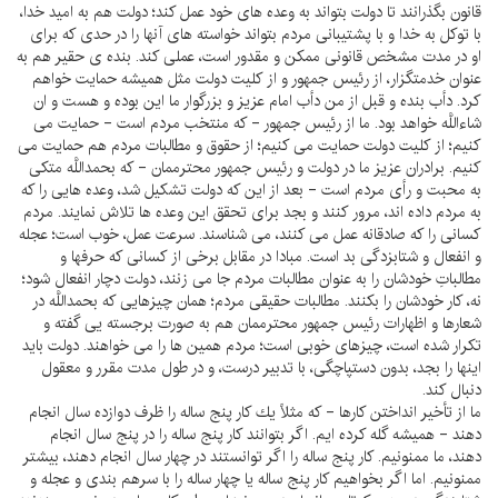
قانون بگذرانند تا دولت بتواند به وعده هاى خود عمل كند؛ دولت هم به اميد خدا،
با توكل به خدا و با پشتيبانى مردم بتواند خواسته هاى آنها را در حدى كه براى
او در مدت مشخص قانونى ممكن و مقدور است، عملى كند. بنده ى حقير هم به
عنوان خدمتگزار، از رئيس جمهور و از كليت دولت مثل هميشه حمايت خواهم
كرد. دأب بنده و قبل از من دأب امام عزيز و بزرگوار ما اين بوده و هست و ان
شاءاللَّه خواهد بود. ما از رئيس جمهور - كه منتخب مردم است - حمايت مى
كنيم؛ از كليت دولت حمايت مى كنيم؛ از حقوق و مطالبات مردم هم حمايت مى
كنيم. برادران عزيز ما در دولت و رئيس جمهور محترممان - كه بحمداللَّه متكى
به محبت و رأى مردم است - بعد از اين كه دولت تشكيل شد، وعده هايى را كه
به مردم داده اند، مرور كنند و بجد براى تحقق اين وعده ها تلاش نمايند. مردم
كسانى را كه صادقانه عمل مى كنند، مى شناسند. سرعت عمل، خوب است؛ عجله
و انفعال و شتابزدگى بد است. مبادا در مقابل برخى از كسانى كه حرفها و
مطالباتِ خودشان را به عنوان مطالبات مردم جا مى زنند، دولت دچار انفعال شود؛
نه، كار خودشان را بكنند. مطالبات حقيقى مردم؛ همان چيزهايى كه بحمداللَّه در
شعارها و اظهارات رئيس جمهور محترممان هم به صورت برجسته يى گفته و
تكرار شده است، چيزهاى خوبى است؛ مردم همين ها را مى خواهند. دولت بايد
اينها را بجد، بدون دستپاچگى، با تدبير درست، و در طول مدت مقرر و معقول
دنبال كند.
ما از تأخير انداختن كارها - كه مثلاً يك كار پنج ساله را ظرف دوازده سال انجام
دهند - هميشه گله كرده ايم. اگر بتوانند كار پنج ساله را در پنج سال انجام
دهند، ما ممنونيم. كار پنج ساله را اگر توانستند در چهار سال انجام دهند، بيشتر
ممنونيم. اما اگر بخواهيم كار پنج ساله يا چهار ساله را با سرهم بندى و عجله و