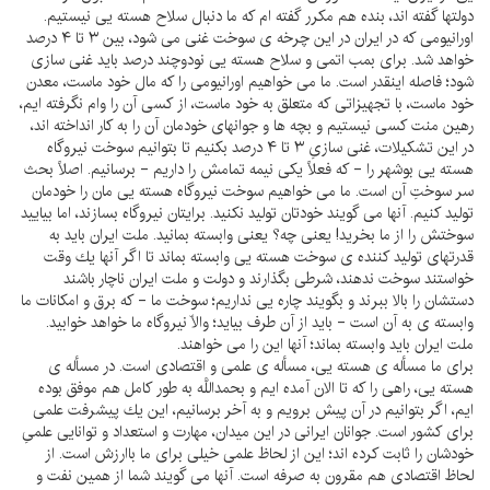
دولتها گفته اند، بنده هم مكرر گفته ام كه ما دنبال سلاح هسته يى نيستيم.
اورانيومى كه در ايران در اين چرخه ى سوخت غنى مى شود، بين ۳ تا ۴ درصد
خواهد شد. براى بمب اتمى و سلاح هسته يى نودوچند درصد بايد غنى سازى
شود؛ فاصله اينقدر است. ما مى خواهيم اورانيومى را كه مال خود ماست، معدن
خود ماست، با تجهيزاتى كه متعلق به خود ماست، از كسى آن را وام نگرفته ايم،
رهين منت كسى نيستيم و بچه ها و جوانهاى خودمان آن را به كار انداخته اند،
در اين تشكيلات، غنى سازىِ ۳ تا ۴ درصد بكنيم تا بتوانيم سوخت نيروگاه
هسته يى بوشهر را - كه فعلاً يكى نيمه تمامش را داريم - برسانيم. اصلاً بحث
سر سوختِ آن است. ما مى خواهيم سوخت نيروگاه هسته يى مان را خودمان
توليد كنيم. آنها مى گويند خودتان توليد نكنيد. برايتان نيروگاه بسازند، اما بياييد
سوختش را از ما بخريد! يعنى چه؟ يعنى وابسته بمانيد. ملت ايران بايد به
قدرتهاى توليد كننده ى سوخت هسته يى وابسته بماند تا اگر آنها يك وقت
خواستند سوخت ندهند، شرطى بگذارند و دولت و ملت ايران ناچار باشند
دستشان را بالا ببرند و بگويند چاره يى نداريم؛ سوخت ما - كه برق و امكانات ما
وابسته ى به آن است - بايد از آن طرف بيايد؛ والّا نيروگاه ما خواهد خوابيد.
ملت ايران بايد وابسته بماند؛ آنها اين را مى خواهند.
براى ما مسأله ى هسته يى، مسأله ى علمى و اقتصادى است. در مسأله ى
هسته يى، راهى را كه تا الان آمده ايم و بحمداللَّه به طور كامل هم موفق بوده
ايم، اگر بتوانيم در آن پيش برويم و به آخر برسانيم، اين يك پيشرفت علمى
براى كشور است. جوانان ايرانى در اين ميدان، مهارت و استعداد و توانايى علمىِ
خودشان را ثابت كرده اند؛ اين از لحاظ علمى خيلى براى ما باارزش است. از
لحاظ اقتصادى هم مقرون به صرفه است. آنها مى گويند شما از همين نفت و