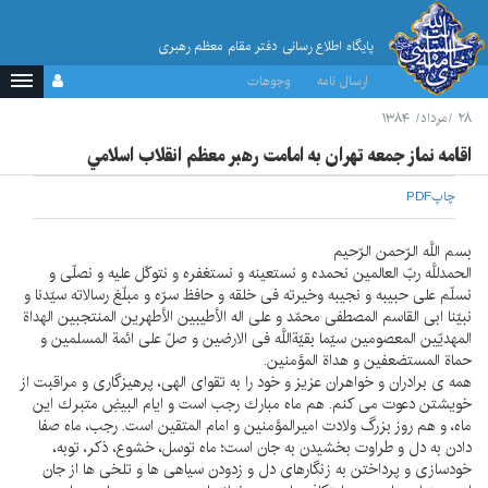
پایگاه اطلاع رسانی دفتر مقام معظم رهبری
ارسال نامه
وجوهات
۲۸ /مرداد/ ۱۳۸۴
اقامه نماز جمعه تهران به امامت رهبر معظم انقلاب اسلامي
چاپ
PDF
بسم اللَّه الرّحمن الرّحيم
الحمدللَّه ربّ العالمين نحمده و نستعينه و نستغفره و نتوكّل عليه و نصلّى و
نسلّم على حبيبه و نجيبه وخيرته فى خلقه و حافظ سرّه و مبلّغ رسالاته سيّدنا و
نبيّنا ابى القاسم المصطفى محمّد و على اله الأطيبين الأطهرين المنتجبين الهداة
المهديّين المعصومين سيّما بقيّةاللَّه فى الارضين و صلّ على ائمة المسلمين و
حماة المستضعفين و هداة المؤمنين.
همه ى برادران و خواهران عزيز و خود را به تقواى الهى، پرهيزگارى و مراقبت از
خويشتن دعوت مى كنم. هم ماه مبارك رجب است و ايام البيضِ متبرك اين
ماه، و هم روز بزرگ ولادت اميرالمؤمنين و امام المتقين است. رجب، ماه صفا
دادن به دل و طراوت بخشيدن به جان است؛ ماه توسل، خشوع، ذكر، توبه،
خودسازى و پرداختن به زنگارهاى دل و زدودن سياهى ها و تلخى ها از جان