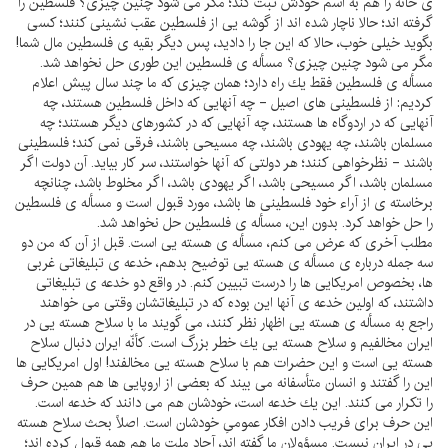
ى خانه را هم به اسم خودش ثبت كند؛ مگر مى شود چنين چيزى؟ فلسطين را
گرفته اند؛ حالا ناچار شده اند از گوشه يى از فلسطين عقب نشينى كنند؛ كسى
بگويد خيلى خوب، حالا كه اين جا را داديد، پس ديگر بقيه ى فلسطين مال شما!
مگر مى شود چنين چيزى؟ مسأله ى فلسطين اين طورى حل نخواهد شد.
مسأله ى فلسطين فقط يك راه دارد؛ همان چيزى كه ما چند سال پيش اعلام
كرديم: از فلسطينى هاى اصيل - چه آنهايى كه داخل فلسطين هستند، چه
آنهايى كه در اردوگاه ها هستند، چه آنهايى كه در كشورهاى ديگر هستند؛ چه
مسلمان باشند، چه يهودى باشند، چه مسيحى باشند، فرقى نمى كند؛ فلسطينى
باشند - نظرخواهى كنند؛ هر دولتى كه آنها خواستند، سر كار بيايد. آن دولت اگر
مسلمان باشد، اگر مسيحى باشد، اگر يهودى باشد، اگر مخلوط باشد، چنانچه
برخاسته ى از آراء خود فلسطينى ها باشد، مورد قبول است و مسأله ى فلسطين
را حل خواهد كرد. بدون اين، مسأله ى فلسطين حل نخواهد شد.
مطلب آخرى كه عرض مى كنم، مسأله ى هسته يى است. قبل از آن كه من دو
سه جمله درباره ى مسأله ى هسته يى توضيح بدهم، خدعه ى تبليغاتى غربى
ها، بخصوص امريكايى ها را درست تبيين كنم. در واقع دو خدعه ى تبليغاتى
داشتند، كه اولين خدعه ى آنها اين بوده كه در تبليغاتشان وقتى مى خواهند
راجع به مسأله ى هسته يى اظهار نظر كنند، مى گويند ما با سلاح هسته يى در
ايران مخالفيم و سلاح هسته يى يك خطر بزرگ است. كأنّه ايران دنبال سلاح
هسته يى است و اين حضرات هم با سلاح هسته يى مخالفند! اول امريكايى ها
اين را گفتند و انسان متأسفانه مى بيند كه بعضى از اروپايى ها هم همين حرف
را تكرار مى كنند. اين يك خدعه است، خودشان هم مى دانند كه خدعه است.
اين حرف براى فريب دادن افكار عمومىِ خودشان است. اصلاً بحث سلاح هسته
يى در ايران نيست. مسؤولان ما گفته اند، آحاد ملت ما هم همه قبول كرده اند؛