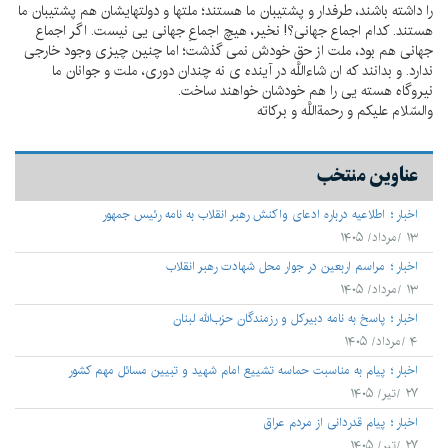
را داشته باشند، طرفدار و پشتيبان ما هستند؛ ملتها و دولتهايشان هم پشتيبان ما
هستند. كدام اجماع جهانى؟! نخير، هيچ اجماعِ جهانى يى نيست. اگر اجماع
جهانى هم بود، ملت از حق خودش نمى گذشت؛ اما چنين چيزى وجود خارجى
ندارد. و بدانند كه ان شاءاللَّه در آينده ى نه چندان دورى، ملت و جوانان ما
نيروگاه هسته يى را هم خودشان خواهند ساخت.
والسّلام عليكم و رحمةاللَّه و بركاته
عناوین منتخب
اخبار
اطلاعیه درباره ادعای واکنش رهبر انقلاب به نامه رئیس جمهور
۱۳ /مرداد/ ۱۴۰۵
اخبار
مراسم اربعین در جوار محل شهادت رهبر انقلاب
۱۳ /مرداد/ ۱۴۰۵
اخبار
پاسخ به نامه دبیرکل و رزمندگان حزب‌الله لبنان
۴ /مرداد/ ۱۴۰۵
اخبار
پیام به مناسبت حماسه تشییع امام شهید و تبیین مسائل مهم کشور
۲۷ /تیر/ ۱۴۰۵
اخبار
پیام قدردانی از مردم عراق
۲۷ /تیر/ ۱۴۰۵