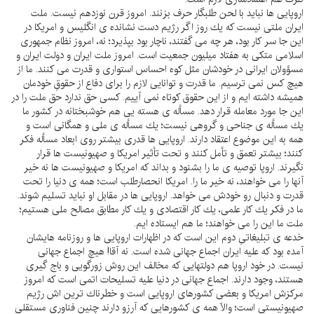
اروپايى ها نبايد با لحن طلبگار حرف بزنند. امروز قرن نوزدهم نيست. ملت
ايران ملتى نيست كه يك روز اگر رژيم دست نشانده ى انگليس و امريكا در
اين جا سر كار بود، هر چه مى گفتند، ناچار بود بپذيرد؛ نه، امروز نظام جمهورى
اسلامى متكى به هفتاد ميليون جمعيت است. امروز ملت ايران و دولت ايران و
مسؤولان ايرانى در خودشان مثل كوه احساس استوارى و قدرت مى كنند. ما از
هيچ كس نمى ترسيم. ما قدرت و توانايى لازم را براى دفاع از حقوقِ خودمان
هميشه داشته ايم و از اين حقوق كوتاه نمى آييم. كسى حق ندارد حق ملت را در
اين جا مورد معامله قرار دهد. مسأله ى هسته يى هم خوشبختانه در كشور ما
يك مسأله ى جناحى و گروهى نيست؛ يك مسأله ى ملى و همگانى است و
همه به اين موضوع اعتقاد دارند. اروپايى ها قدرى بيشتر روى ابعاد مسأله فكر
كنند؛ بيشتر تعمق و تأمل كنند و تحت تأثير امريكا و صهيونيست ها قرار
نگيرند. اروپا توصيه ى ما را بشنود و بداند كه امريكا و صهيونيست ها نه خير
آنها را مى خواهند، نه خير ما را. امريكا انحصارطلب است؛ همه ى دنيا را تحت
قدرت و دنبال رو خودش مى خواهد. اروپايى ها در مقابل او نبايد تسليم شوند.
ما در فكر يك كار علمى، يك كار اقتصادى و يك كار مطابق مصالح ملى هستيم؛
ملت ما اين را مى خواهند؛ ما هم ايستاده ايم.
خدعه ى تبليغاتىِ دوم اين است كه در اظهارات اروپايى ها و روزنامه هايشان
آمده بود كه عليه ايران اجماع جهانى شده است. نه آقا! هيچ اجماع جهانى
نيست. در خود اروپا هم دولتهايى كه مخالف اين روش زورگويى و باج گيرى
هستند، وجود دارند. اجماع جهانى در دنيا عليه تسليحات اتمى است كه امروز
مركزش امريكا و بعضى كشورهاى اروپايى است و خطرناك ترين اش رژيم
صهيونيستى است؛ والّا همه ى كشورهايى كه آرزو دارند چنين فناورى مستقلى