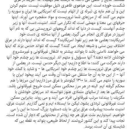
شكست خورده است. اين هياهوى ظاهرى دليل موفقيت نيست. متهم كردن
اين و آن هم مايه ى تبرئه ى از اتهام نيست كه امريكايى ها ايران و سوريه را
متهم مى كنند كه از مرزهاى شما تروريست و مواد منفجره مى آورند. اينها
حرفهاى بى معنا و مهملى است كه تكرار مى كنند. امنيت، دست آنها و زير
چشم آنهاست. كيست در دنيا كه نداند گروههاى تروريستى يى كه به نام آنها
امروز در عراق كارى انجام مى گيرد، بعضى از آنها ساخته ى دست خود
امريكايند؛ بعضى ها هم زير نفوذ امريكايند؟ كيست كه نداند اينها دارند در عراق
اختلاف بين سنى و شيعه ايجاد مى كنند؟ كيست كه نتواند حدس بزند كه اينها
مى خواهند ناامنى باشد تا بتوانند بيشتر به اشغال غيرقانونى و غيرمشروعِ
خودشان ادامه دهند؟ آنها مسؤول و متهم اند. تروريست ها زير چشم خود آنها
دارند حركت مى كنند؛ ما اطلاع داريم؛ اين ديگر حدس نيست. در بعضى از
مرزهاى عراق تروريست ها زير چشم خود امريكايى ها - و شايد با كمك خود
آنها - از اين جا به آن جا منتقل مى شوند؛ آن وقت مى آيند بيخود ايران يا
سوريه را متهم مى كنند. ما ۱۳۰۰ كيلومتر با عراق مرز داريم؛ اين مرزها را هم
محكم گرفته ايم. البته در هر مرز محكمى ممكن است خروج غيرقانونى باشد.
امريكايى ها بعد از سالهاى متمادى هنوز نتوانسته اند مرزهاى خودشان با
مكزيك را ببندند؛ مرتب غيرقانونى افراد مى آيند و مى روند. بنابراين ممكن
است غيرقانونى ترددى بشود، ليكن ما ايستاده ايم و نمى گذاريم. امنيت عراق،
امنيت ماست؛ پيشرفت عراق براى ما يك دستاورد بزرگ است؛ ما اين را مى
خواهيم. اميدواريم ملت عراق هر چه زودتر از محنتهايى كه دچار آن شده است،
نجات پيدا كند و اين كشور ثروتمند از لحاظ طبيعى، بتواند به نقطه يى كه
شايسته ى آن است، برسد.