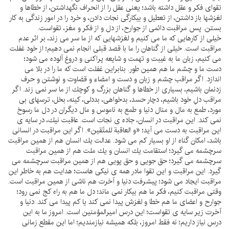
تقواى فكر و عقل داشته باشد؛ يعنى عقل را از انحراف نگهداشتن، از خطاها و
لغزشها باز داشتن، از تعطيل و بيكارگى نجات دادن، و خرد را در امور زندگى به كار
بستن. پس مراقبت دائمى از جوارح، از دل و از فكر و مغز، تقواست.
خيلى از كارهايى كه ما مى كنيم و لغزشهايى كه از ما سر مى زند، بر اثر عدم
مراقبت است. خيلى از گناهان را ما با قصد قبلى انجام نمى دهيم؛ از خود غفلت
مى كنيم، زبان ما به غيبت و تهمت و شايعه پراكنى و دروغ آلوده مى شود؛
دست ما و چشم ما هم همين طور. بنابراين غفلت است كه ما را در بلا مى
اندازد. اگر مراقب چشم و زبان و دست و امضاء و قضاوت و نوشتن و حرف
زدنمان باشيم، بسيارى از خطاها و گناهان بزرگ و كوچك از ما سر نمى زند. اگر
مراقب دلِ خود باشيم، دچار حسد، بدخواهى، بددلى، كينه، بخل، ترسهاى بى
مورد، طمع به مال و منال دنيا و طمع به ناموس و مال ديگران در دل ما رسوخ
نمى كند. اين مراقبت در انسان، جاده ى نجات است. عاقبت نيك، در سايه ى
اين مراقبت به دست مى آيد؛ «و العاقبة للمتّقين». اگر اين مراقبت در انسانى
باشد، امكان گناه از او بسيار كم مى شود. عدالت يك انسان هم از همين مراقبت
سرچشمه مى گيرد؛ استقامت يك انسان و يك ملت هم از همين مراقبت
سرچشمه مى گيرد؛ حق جويى و حق پويى هم از همين مراقبت سرچشمه مى
گيرد. اين مراقبت و اين تقوا مادر همه ى نيكى هاست؛ هدايت هم به خاطر اين
مراقبت ايجاد مى شود؛ پيشرفت دنيا و آخرت هم ناشى از همين مراقبت است.
وقتى مراقبت كنيم، فكر ما هم بيكار نمى ماند؛ دل ما هم به راه كج نمى رود؛
جوارح و اعضاى ما هم خطا و لغزش پيدا نمى كند يا كم پيدا مى كند. دنيا و
آخرت زير سايه ى تقواست؛ اين درس اميرالمؤمنين است. امروز ما به اين
درس نياز داريم؛ نه فقط امروز، بلكه هميشه نيازمنديم؛ اما اين مقطع زمانى