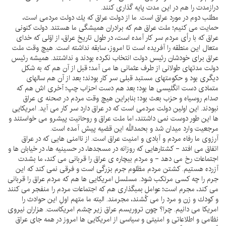
درازمدت را هم در اين مدت پايه گذارى كنند.
مطلب دوم در مورد عراق است. ما از دولت عراق كه يك دولت مردمى است،
حمايت مى كنيم؛ ملت عراق هم كه برادران هميشگى ما هستند. دولت كنونى
عراق كه با رأى مردم سر كار آمده است، در طول تاريخ عراق، از اوّلى كه خداى
متعال اين منطقه را آفريده است تا امروز، سابقه نداشته است. هيچ وقت ملت
عراق براى خودشان رئيس دولت انتخاب نكرده بودند و نداشتند. هميشه رئيس
دولت مدتهاى طولانى از طرف عثمانى ها مى آمد؛ قبل از آن هم كه به شكل
ديگرى بود و حكومتهاى مستبد قبلى سر كار بودند؛ بعد از آن هم سالهاى
متمادى دست انگليسى ها بود؛ بعد هم دست احزاب چپ؛ آخرى اش هم كه
صدام روسياه و حزب بعث بود؛ بنابراين هيچ وقت مردم در صحنه ى عراق
نبودند. اين اولين دولت مردمى است كه در عراق دارد سر كار مى آيد. امريكايى
ها اين طور دوست نمى داشتند، اما ملت عراق و روحانيت پيشرو مى خواستند و
مرجعيت وارد ميدان شد و بحمداللَّه اين قضيه پيش آمده است.
آرزوى ما رفاه مردم و آبادى و امنيت عراق است. از ناامنى هايى كه در عراق
اتفاق مى افتد - كشتارهايى كه روزانه در مسجدها، در حسينيه ها، در خيابان ها و
اجتماعات رخ مى دهد - و مردم بيچاره ى عراق را قربانى مى كند، ما بشدت
آزرده هستيم. كشتن مردم مظلوم جرم بزرگى است و فرقى نمى كند كه اين
جرم را چه كسى مرتكب شود. مسلسل امريكايى ها هم كه مردم عراق را قربانى
مى كند، مجرم است؛ عوامل بمبگذارى هم كه اجتماعات مردم را منفجر مى كنند
و كودك و زن و مرد را مى كُشند، مجرمند. البته ما متهم اولِ اين حوادث را
امريكا مى دانيم. چرا؟ چون تروريسم عراق زير چشم امريكاست. هزاران نيروى
نظامى و اطلاعاتى و امنيتى و سياسى از امريكايى ها امروز در همه جاى عراق