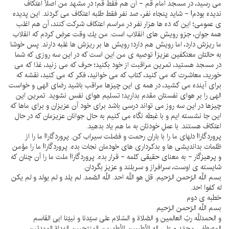
مى رسيد، در مسجد امام قم - آن هم فقط قم؛ در مشهد من اصلاً اعتكاف
نديده بودم! - شايد پنجاه نفر، صد نفر فقط طلبه اعتكاف مى كردند. اين پديده
ى عمومى؛ اين كه ده ها هزار نفر در مراسم اعتكاف شركت كنند، آن هم اغلب
همه جوان، جزو رويش هاى انقلاب است. من يك وقت عرض كردم كه انقلاب
ما ريزش دارد، اما رويش هم دارد؛ رويش ها بر ريزش ها غلبه دارند. پس خوشا
به حالتان معتكفين عزيز! توصيه ى من اين است كه در اين سه روزى كه شما
در مسجد هستيد، تمرين مراقبت از خود بكنيد؛ حرف كه مى زنيد، غذا كه مى
خوريد، معاشرت كه مى كنيد، كتاب كه مى خوانيد، فكر كه مى كنيد، نقشه كه
براى آينده مى كشيد، در همه ى اين چيزها مراقب باشيد رضاى الهى و خواست
الهى را بر هواى نفستان مقدم بداريد؛ تسليم هواى نفس نشويد. تمرين اين
چيزها در اين سه روز مى تواند درسى باشد براى خود آن عزيزان و براى ماها كه
اين جا نشسته ايم و با غبطه نگاه مى كنيم به حال جوانان عزيزمان كه در حال
اعتكاف هستند. با عملِ خودتان به ما هم ياد بدهيد.
پروردگارا! دلهاى ما را با باران رحمت و فضلت سيراب كن. پروردگارا! ما را از
ظلمات بدانديشى ها و بدكردارى هاى خودمان نجات بده. پروردگارا! ما را مؤمن
و پرهيزگار - به معناى حقيقى كلمه - قرار بده. پروردگارا! ملت ما را آن چنان كه
شايسته ى اوست، سرافراز و سربلند و عزيز بگردان.
بسم اللَّه الرّحمن الرّحيم. قل هو اللَّه احد. اللَّه الصّمد. لم يلد و لم يولد و لم يكن
له كفوا احد.
خطبه ى دوم
بسم اللَّه الرّحمن الرّحيم
و الحمدللَّه ربّ العالمين و الصّلاة و السّلام على سيّدنا و نبيّنا ابى القاسم
المصطفى محمّد و على اله الأطيبين الأطهرين المنتجبين الهداة المهديّين