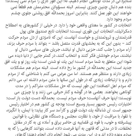
شتابزدگى در مدت كوتاهى انجام دهيم، نه؛ اين طور كارى را مردم نمى پسندند؛
بنده هم دنبال چنين چيزى نيستم. البته مسؤولان محترممان هم قطعاً نمى
خواهند اين طور عمل كنند. بنابراين امروز بحمداللَّه افق روشنى جلوى چشم
مردم وجود دارد.
انتخابات در كشور ما معناى واقعى خود را دارد. در خيلى از كشورهاى به اصطلاح
دمكراتيك، انتخابات اين طورى نيست؛ انتخابات تابع صندوق هاى پول
قدرتمندان و ثروتمندان و خواست آنهاست. اين كه نامزدى از دل مردم حركت
كند - بدون اين كه به بخشهاى قدرت متصل باشد - بتواند با مردم حرف بزند،
آراء مردم را جلب كند، حزبى دنبال او نباشد، جريان هاى سياسى دنبال او
نباشند، مردم خودشان فكر كنند و انتخاب كنند، در كمتر جايى از دنيا ديده مى
شود؛ اين متعلق به شما مردم است؛ اين يك نو شدن است؛ يك روز نو و يك افق
جديد است؛ اين بحمداللَّه در كشور ما رخ داده است. البته مردم هم مشكلات
زيادى دارند و منتظر هم هستند. اما من عرض مى كنم با شناختى كه از مردم
دارم و با ارتباطات زيادى كه در طول اين سالها با متن مردم داشته ام، مى دانم
كه مردم اهل انصافند؛ اين طور نيست كه حل مشكلات متراكم را در مدت
كوتاهى بخواهند. بعضى ها در گوشه و كنار حرفى مى زنند و يا چيزى مى
نويسند؛ اينها حرف آنهاست؛ حرف مردم نيست. بحمداللَّه دست دولت باز است؛
اختيارات رئيس جمهور بسيار وسيع است؛ بودجه ى كشور هم در اختيار رئيس
جمهور است. ان شاءاللَّه يك دولت قوى و كارآمد سر كار بيايد؛ با ايمان، با انگيزه،
با تقوا، با مراقبت از خود، با نظارت مجلس و دستگاه هاى نظارتى، با قوانين
پيشرفته و خوب، با قوه ى قضاييه ى حاضر يراق و آماده ى به كار در مقابل
تخلفات، تا در مدتى كه قانون به آنها فرصت داده است، بتوانند كارهايى را كه به
مردم وعده داده اند و در اين مدت مى شود انجام داد، انجام دهند؛ كارهاى