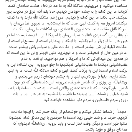
مشاهده ميكنيم و مى‌بينيم. ملائكة اللَّه به ما هم در دفاع هشت ساله‌مان كمك
كردند؛ ما اين كمك را به چشم خودمان ديديم. حالا يك آدم غرق در ماديات باور
نميكند، خب نكند؛ ما اين كمك را ديديم. امروز هم ملائكة اللَّه دارند به ما كمك
ميكنند؛ امروز هم به كمك الهى است كه ما ايستاديم. ما نيروى نظامى‌مان با
آمريكا قابل مقايسه نيست؛ نيروى اقتصادى‌مان، امكانات مالى‌مان، امكانات
تبليغاتى‌مان، گستره‌ى فعاليت سياسى‌مان با آمريكا قابل مقايسه نيست؛ اما در
عين حال ما قوى‌تر از امريكائيم. با اينكه او پولدارتر است، او مسلح‌تر است، او
امكانات تبليغاتى‌اش بيشتر است، او امكانات مالى و سياسى‌اش بيشتر است؛
اما در عين حال او ضعيفتر است و ما قويتريم. دليل قويتر بودن ما اين است كه
در همه‌ى اين ميدانهائى كه ما و امريكا با هم مواجهيم، او قدم به قدم
عقب‌نشينى ميكند؛ ما عقب‌نشينى نميكنيم؛ ما جلو ميرويم. اين، نشانه؛ اين به
بركت اسلام است؛ اين به بركت كمك الهى و كمك ملائكة اللَّه است. ما به اينها
اعتقاد داريم، اينها را باور داريم، اينها را به چشم خودمان داريم مى‌بينيم. و
ان‌شاءاللَّه آن روزى را كه قدس شريف، على‌رغم اين دغدغه‌هائى كه در مورد
قدس بيان كردند - كه يك دغدغه‌هاى واقعى است - به دست مسلمانها بيفتد،
شايد خيلى از شماها آن را ببينيد؛ ما باشيم يا نباشيم؛ به هر حال اين را يك
روزى مردم فلسطين و مردم دنيا مشاهده خواهند كرد.
مجدداً از شماها تشكر ميكنم و خوشحالم از اينكه جمع شما را اينجا ملاقات
كرديم. حرف ما و شما خيلى زياد است؛ ما حرفمان با اين دقائق تمام نميشود؛
منتها ظهر است و ديگر، وقت نماز است و بايد برويم. ان‌شاءاللَّه اميدوارم كه
همه‌تان موفق و مؤيد باشيد.