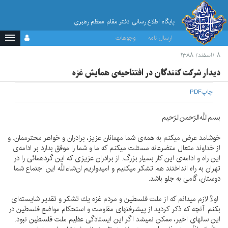
پایگاه اطلاع رسانی دفتر مقام معظم رهبری
ارسال نامه
وجوهات
۸ /اسفند/ ۱۳۸۸
ديدار شركت كنندگان در افتتاحيه‌ى همايش غزه‌
چاپ
PDF
بسم‌اللَّه‌الرّحمن‌الرّحيم‌
خوشامد عرض ميكنم به همه‌ى شما مهمانان عزيز، برادران و خواهر محترممان. و
از خداوند متعال متضرعانه مسئلت ميكنم كه ما و شما را موفق بدارد بر ادامه‌ى
اين راه و ادامه‌ى اين كار بسيار بزرگ. از برادران عزيزى كه اين گردهمائى را در
تهران به راه انداختند هم تشكر ميكنيم و اميدواريم ان‌شاءاللَّه اين اجتماع شما
دوستان، گامى به جلو باشد.
اولاً لازم ميدانم كه از ملت فلسطين و مردم غزه يك تشكر و تقدير شايسته‌اى
بكنم. آنچه كه ذكر كرديد از پيشرفتهاى مقاومت و استحكام مواضع فلسطين در
اين سالهاى اخير، ممكن نميشد اگر اين ايستادگى عظيم ملت فلسطين نبود.