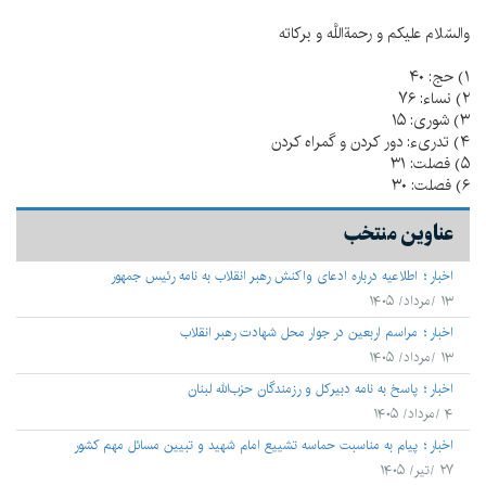
والسّلام عليكم و رحمةاللَّه و بركاته‌
۱) حج: ۴۰
۲) نساء: ۷۶
۳) شورى: ۱۵
۴) تدرى‌ء: دور كردن و گمراه كردن‌
۵) فصلت: ۳۱
۶) فصلت: ۳۰
عناوین منتخب
اخبار
اطلاعیه درباره ادعای واکنش رهبر انقلاب به نامه رئیس جمهور
۱۳ /مرداد/ ۱۴۰۵
اخبار
مراسم اربعین در جوار محل شهادت رهبر انقلاب
۱۳ /مرداد/ ۱۴۰۵
اخبار
پاسخ به نامه دبیرکل و رزمندگان حزب‌الله لبنان
۴ /مرداد/ ۱۴۰۵
اخبار
پیام به مناسبت حماسه تشییع امام شهید و تبیین مسائل مهم کشور
۲۷ /تیر/ ۱۴۰۵