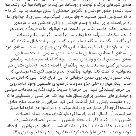
همه‌ى شهرهاى بزرگ و كوچك و روستاها، مى‌آيند در خيابانها؛ هوا گرم باشد، هوا
سرد باشد؛ و حضور خودشان و انگيزه‌ى خودشان را نشان ميدهند. بدانيد اگر ما -
ما كه مسئولين كشور هستيم - جلو مردم را نميگرفتيم، بسيارى از جوانهاى ما
راه مى‌افتادند براى اينكه با جسم خودشان و با تن خودشان هم در عرصه‌ى
فلسطين حضور داشته باشند. در قضيه‌ى غزه جوانهاى ما به فرودگاه رفتند، هر
كار هم ميكردند، نمى‌آمدند؛ با پيغام من برگشتند. اگر من پيغام نميدادم، از
فرودگاه برنميگشتند. ميگفتند ما را ببريد كه ما برويم غزه؛ خيال ميكردند كه
ميتوانند خودشان را به غزه برسانند. اين، انگيزه‌ى جوانهاى ماست. مسئله‌ى غزه
و مسئله‌ى فلسطين، مسئله‌ى ماست؛ مسئله‌ى اسلامى ماست؛ مسئله‌ى
همه‌ى مسلمين است و وظيفه‌ى ماست. آنچه كه انجام هم ميدهيم، وظيفه‌ى
ماست؛ بر كسى هم منت نداريم؛ وظائفمان را انجام داديم. از خداى متعال هم
ميخواهيم كه كمك كند، بتوانيم وظائف را انجام بدهيم؛ لكن شما دوستانى كه
اينجا حضور داريد، روى همين حرفهائى كه اين آقايان زدند: اينى كه اصل، مبارزه
است؛ اينكه هيچ راه حلى جزو مقاومت در قضيه‌ى فلسطين وجود ندارد، روى
اين حرفها ايستادگى كنيد. اين حرفها را صريحاً بزنيد؛ نگذاريد مجاملات سياسى
و جوسازى‌هاى سياسى بر اين منطق غلبه پيدا كند. هر كسى از فلسطينى‌ها كه
از راه مقاومت پايش را كنار گذاشت، ضرر كرد. اسرائيل در خواست صلح صادق
نيست؛ اگرچه اگر صادق هم بود، غلط ميكرد و او در اينجا حق ندارد؛ اما صادق
هم نيست. آن كسانى كه در راه مذاكره وارد شدند، مجبور شدند تحميلات
دشمن را قبول كنند. اگر يك لحظه پايشان را از مسير تحميلات دشمن دور
گذاشتند، يا حذف شدند يا تحقير شدند؛ كه شما نمونه‌هاى هر دواش را ملاحظه
كرديد و ديديد. بعضى‌ها را حذف كردند، بعضى‌ها را هم تحقير و تدرى‌ء(۴)