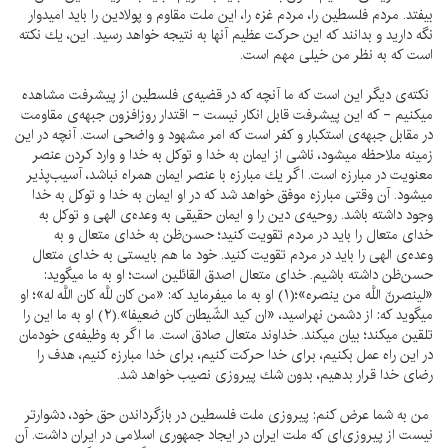
بيفتد. مردم فلسطين را، مردم غزه را، اين ملت مقاوم و پولادين را بايد اميدوار
نگه داريد و بدانند كه اين حركت عظيم آنها به نتيجه خواهد رسيد. اين، يك نكته
است كه به نظر من خيلى مهم است.
نكته‌ى ديگر اين است كه ما آنچه كه در قضيه‌ى فلسطين از پيشرفت مشاهده
ميكنيم - كه اين پيشرفت قابل انكار نيست - اقتدار روزافزون جبهه‌ى مقاومت
در مقابل جبهه‌ى استكبار و كفر است كه امر مشهود و واضحى است. آنچه در اين
زمينه ملاحظه ميشود، ناشى از ايمان به خدا و توكل به خدا و وارد كردن عنصر
معنويت در مبارزه است. اگر يك مبارزه با عنصر ايمان همراه نباشد، آسيب‌پذير
ميشود. آن وقتى مبارزه موفق خواهد شد كه در او ايمان به خدا و توكل به خدا
وجود داشته باشد. روحيه‌ى دين را و ايمان حقيقى به وعده‌ى الهى و توكل به
خداى متعال را بايد در مردم تقويت كنيد؛ حسن‌ظن به خداى متعال و به
وعده‌ى الهى را بايد در مردم تقويت كنيد. خود ما هم بايستى به خداى متعال
حسن‌ظن داشته باشيم. خداى متعال اصدق القائلين است؛ او به ما ميگويد:
«لينصرنّ اللَّه من ينصره»؛(۱) او به ما ميفرمايد كه: «من كان للَّه كان اللَّه له»؛ او
ميگويد كه: از دشمن نهراسيد، «ان كيد الشّيطان كان ضعيفا».(۲) او به ما اين را
تلقين ميكند؛ بيان ميكند. خداوند متعال صادق است. ما اگر به وظيفه‌ى خودمان
در اين راه عمل بكنيم، براى خدا حركت كنيم، براى خدا مبارزه كنيم، هدف را
رضاى خدا قرار بدهيم، بدون شك پيروزى نصيب خواهد شد.
من به شما عرض كنم: پيروزى ملت فلسطين در بازگرداندن حق خود، دشوارتر
نيست از پيروزى‌اى كه ملت ايران در ايجاد جمهورى اسلامى در ايران داشت. آن