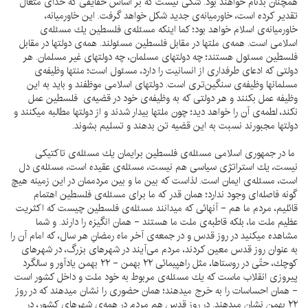
همچنان بدنام خواهند بود. شكى نيست كه بر اساس حقايقى كه خداى متعال
تقدير كرده است، خاورميانه‌ى جديد شكل خواهد گرفت. اين خاورميانه،
خاورميانه‌ى اسلام خواهد بود؛ كما اينكه مسئله‌ى فلسطين يك مسئله‌ى
اسلامى است. همه‌ى ملتها در مقابل فلسطين مسئولند. همه‌ى دولتها در مقابل
فلسطين مسئول هستند؛ چه دولتهاى مسلمان، چه دولتهاى غير مسلمان. هر
دولتى كه ادعاى طرفدارى از انسانيت را دارد، مسئول است؛ منتها وظيفه‌ى
مسلمانها وظيفه‌ى سنگين‌ترى است. دولتهاى اسلامى موظفند و بايد به اين
وظيفه عمل بكنند و هر دولتى كه به وظيفه‌ى خود در قضيه‌ى فلسطين عمل
نكند، لطمه‌ى آن را خواهد ديد؛ چون ملتها بيدار شدند و از دولتها مطالبه ميكنند و
دولتها مجبورند نسبت به اين قضيه تن بدهند و تسليم بشوند.
ما در جمهورى اسلامى مسئله‌ى فلسطين برايمان يك مسئله‌ى تاكتيكى
نيست، يك استراتژى سياسى هم نيست، مسئله‌ى عقيده است، مسئله‌ى دل
است، مسئله‌ى ايمان است. لذاست كه بين ما و بين مردممان در اين زمينه هيچ
گونه فاصله‌اى وجود ندارد؛ همان قدر كه ما براى مسئله‌ى فلسطين اهتمام
قائليم، مردم ما هم - آنهائى كه ميدانند مسئله‌ى فلسطين چيست كه اكثريت
عظيم ملت ما، بلكه قاطبه‌ى ملت ما هستند - همان انگيزه را دارند. و شما
مشاهده ميكنيد در روز قدس و در جمعه‌ى آخر ماه رمضانِ هر سال، كه امام آن را
به عنوان روز قدس معين كردند، مردم مى‌آيند در شهرهاى بزرگ، در شهرهاى
كوچك، حتّى در روستاها، مثل راهپيمائى ۲۲ بهمن - ۲۲ بهمن يادآور و سالگرد
پيروزى انقلاب ماست كه يك مسئله‌ى مربوط به خود ملت و داخل كشور است
- همان احساسات را به خرج ميدهند؛ همان حضورى را نشان ميدهند كه در روز
۲۲ بهمن نشان ميدهند. در روز قدس هم مردم در همه‌ى شهرهاى كشور، در