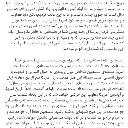
دروغ ميگويند. حالا ما كه در جمهورى اسلامى هستيم، دائماً داريم دروغهاى اينها
را مى‌بينيم و ميشنويم. واژگونه كردن حقايق و وارونه نشان دادن واقعيات، سى
سال است كه جلوى چشم ماست و ما به اين عادت كرديم؛ لكن دنيا قضاوت
خواهد كرد، تاريخ قضاوت خواهد كرد. امروز تمدن غرب - من به شما عرض
بكنم - در مقابل قضيه‌ى فلسطين به چالش كشيده شده. امروز دعوى ليبرال
دمكراسى غرب زير سؤال رفته. يعنى شما در فلسطين به خاطر مقاومتتان، يك
ادعاى چند صد ساله‌ى غرب را، كه به وسيله او به دنيا تحكم ميكرد، به زير
كشيديد و اين ادعا را باطل كرديد. مقاومت اين قدر مهم است و عظيم است؛
اين مقاومتى كه شما داريد انجام ميدهيد.
مسئله‌ى غزه مسئله‌ى يك تكه سرزمين نيست؛ مسئله‌ى فلسطين فقط
مسئله‌ى جغرافيا نيست؛ مسئله‌ى بشريت است؛ مسئله‌ى انسانيت است.
امروز مسئله‌ى فلسطين شاخص ميان پايبندى به اصول انسانى و ضديت با
اصول انسانى است. مسئله اين قدر اهميت دارد. آمريكا هم از اين معامله زيان
خواهد ديد بلاشك. اين چيزهاى تاريخى، ده سال و بيست سال و سى سال در
تحولات تاريخى مثل يك لحظه است؛ به‌زودى خواهد گذشت. قطعاً تاريخ آمريكا
و آينده‌ى آمريكا مغلوب اين حركتى خواهد شد كه در اين پنجاه شصت سال
اخير آمريكائى‌ها در رابطه‌ى با مسئله‌ى فلسطين انجام دادند. مسئله‌ى فلسطين
مايه‌ى بدنامى آمريكا در طول قرنهاى متمادى در آينده خواهد بود. فلسطين آزاد
خواهد شد؛ در اين هيچ شبهه‌اى نداشته باشيد. فلسطين قطعاً آزاد خواهد شد و
به مردم بر خواهد گشت و در آنجا دولت فلسطينى تشكيل خواهد شد؛ در اينها
هيچ ترديدى نيست؛ اما بدنامى آمريكا و بدنامى غرب برطرف نخواهد شد. اينها