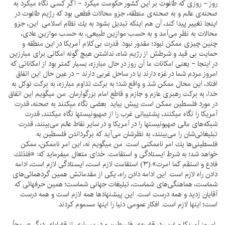
روز - روزى كه طاغوت بر اين كشور حكومت ميكرد - اگر كسى نگاه ميكرد به
صحنه‌ى عالم و به صحنه‌ى منطقه، جزو محالات قطعى بود كه رژيم طاغوت در
اينجا تغيير پيدا كند، آن هم اينكه تبديل بشود به يك نظام اسلامى. اين، جزو
محالات به نظر مى‌آمد و به حسب موازين طبيعى، به حسب موازين عادى،
چنين چيزى ممكن نبود؛ مقدور نبود. قدرت بى‌كلام آمريكا در اين منطقه و
حمايت بى قيد و شرطش از رژيم شاه، نداشتن هيچ گونه امكانى براى مبارزين
در اينجا - يعنى امكانات ما آن روز در حال مبارزه، بسيار كمتر بود از امكاناتى كه
امروز مردم شما در غزه دارند يا در ساحل غربى دارند - در عين حال اين اتفاق
افتاد، اين محال ممكن شد و واقع شد؛ به بركت تداوم مبارزه، به بركت توكل به
خدا، به بركت رهبرى عازم و جازم و قاطع امام بزرگوارمان. من ميگويم اين اتفاق
در مورد فلسطين ممكن است پيش بيايد. بعضى نگاه ميكنند به صحنه، قدرت
آمريكا را نگاه ميكنند، پشتيبانى غرب را از صهيونيستها نگاه ميكنند، قدرت
شبكه‌هاى مالى صهيونيستها را در آمريكا و در ساير نقاط عالم مى‌بينند، قدرت
تبليغاتى‌شان را مى‌بينند، به نظرشان مى‌آيد كه برگرداندن فلسطين به
فلسطينى‌ها يك امر ناممكنى است. من ميگويم نه، اين امر ناممكن، ممكن
خواهد شد؛ به شرط ايستادگى و استقامت. خداى متعال ميفرمايد كه: «فلذلك
فادع و استقم كما امرت».(۳) استقامت لازم است، ايستادگى لازم است، ادامه
دادن راه لازم است. اين ادامه دادن راه، يكى از مقدماتش همين گردهمائى‌هاى
شماست، هماهنگى‌هاى شماست، تبليغات جهانى شماست؛ همين حرفهائى كه
آقايان زديد و همه درست است. اين پيشنهادها همه لازم است و همه درست
است؛ اينها لازم است. افكار عمومى دنيا را اينها مسموم كردند.
امروز آمريكا و غرب در قضيه‌ى فلسطين و در بسيارى از قضاياى ديگر صريحاً