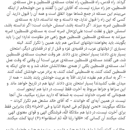
كردند. راه قدس، راه فلسطين، راه نجات مسئله‌ى فلسطين و حل مسئله‌ى
فلسطين، جز راه مبارزه نيست، كه آقايان اين را گفتند و من خوشحالم از اينكه
مى‌بينم اين مسئله در جمع شماها مورد اتفاق است و همه آن را قبول داريد. آن
كسى كه اين راه را قبول ندارد، چه دانسته و چه ندانسته، دارد به مسئله‌ى
فلسطين ضربه ميزند. اگر دانسته باشد، اسمش خيانت است؛ اگر ندانسته باشد،
اسمش جهل و غفلت است؛ على‌اىّ‌حال ضربه است به مسئله‌ى فلسطين؛ ضربه
ميزنند به مسئله‌ى فلسطين. فلسطين هيچ راهى جز مقاومت ندارد؛ اين را بايد
بگويند، بايد بخواهند؛ دولتهاى اسلامى هم بايد همين را تكرار كنند. البته
بسيارى از دولتهاى عرب، در قضيه‌ى غزه و قبل از او در قضاياى ديگر، امتحان
بسيار بدى دادند؛ بسيار امتحان بدى دادند. هر وقت صحبت مسئله‌ى فلسطين
شد، هى گفتند مسئله‌ى فلسطين مسئله‌ى عربى است! آن وقتى كه وقت عمل
آمد، مسئله‌ى فلسطين بكلى از همه‌ى معادلاتشان حذف شد و به جاى اينكه به
فلسطين كمك كنند، به فلسطينى كمك كنند، به برادر عرب خودشان كمك كنند
- اگر به اسلام هم عقيده ندارند، اقلاً به عربيت خودشان پابند باشند - همه از
ميدان عقب كشيدند! بسيار امتحان بدى دادند. اينها هم در تاريخ خواهد ماند. و
اين سزاها و جزاها مربوط به آخرت فقط نيست، در دنيا هم اينجور است.
همچنانى كه نصرت خداوند نسبت به شماها كه داريد مبارزه ميكنيد، مال آنجا
نيست. در همين آيه‌اى كه خواندند - كه آقاى خالد مشعل هم تكرار كردند -
ملائكه ميگويند: «نحن اولياؤكم فى الحياة الدّنيا و فى الاخرة».(۵) بنابراين فقط
براى آخرت نيست، در دنيا هم ملائكة اللَّه، فرشتگان الهى و قواى معنوى الهى
كمك ميكنند آن كسانى كه: «قالوا ربّنا اللَّه ثمّ استقاموا».(۶) اينها كمك ميكنند.
حالا اين كمك آنها را ما در دنيا به چشم داريم مى‌بينيم؛ به چشم خودمان داريم