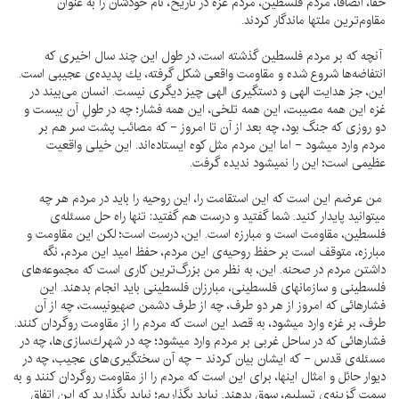
حقاً، انصافاً، مردم فلسطين، مردم غزه در تاريخ، نام خودشان را به عنوان
مقاوم‌ترين ملتها ماندگار كردند.
آنچه كه بر مردم فلسطين گذشته است، در طول اين چند سال اخيرى كه
انتفاضه‌ها شروع شده و مقاومت واقعى شكل گرفته، يك پديده‌ى عجيبى است.
اين، جز هدايت الهى و دستگيرى الهى چيز ديگرى نيست. انسان مى‌بيند در
غزه اين همه مصيبت، اين همه تلخى، اين همه فشار؛ چه در طولِ آن بيست و
دو روزى كه جنگ بود، چه بعد از آن تا امروز - كه مصائب پشت سر هم بر
مردم وارد ميشود - اما اين مردم مثل كوه ايستاده‌اند. اين خيلى واقعيت
عظيمى است؛ اين را نميشود نديده گرفت.
من عرضم اين است كه اين استقامت را، اين روحيه را بايد در مردم هر چه
ميتوانيد پايدار كنيد. شما گفتيد و درست هم گفتيد: تنها راه حل مسئله‌ى
فلسطين، مقاومت است و مبارزه است. اين، درست است؛ لكن اين مقاومت و
مبارزه، متوقف است بر حفظ روحيه‌ى اين مردم، حفظ اميد اين مردم، نگه
داشتن مردم در صحنه. اين، به نظر من بزرگ‌ترين كارى است كه مجموعه‌هاى
فلسطينى و سازمانهاى فلسطينى، مبارزان فلسطينى بايد انجام بدهند. اين
فشارهائى كه امروز از هر دو طرف، چه از طرف دشمن صهيونيست، چه از آن
طرف، بر غزه وارد ميشود، به قصد اين است كه مردم را از مقاومت روگردان كنند.
فشارهائى كه در ساحل غربى بر مردم وارد ميشود؛ چه در شهرك‌سازى‌ها، چه در
مسئله‌ى قدس - كه ايشان بيان كردند - چه آن سختگيرى‌هاى عجيب، چه در
ديوار حائل و امثال اينها، براى اين است كه مردم را از مقاومت روگردان كنند و به
سمت گزينه‌ى تسليم، سوق بدهند. نبايد بگذاريم؛ نبايد بگذاريد كه اين اتفاق