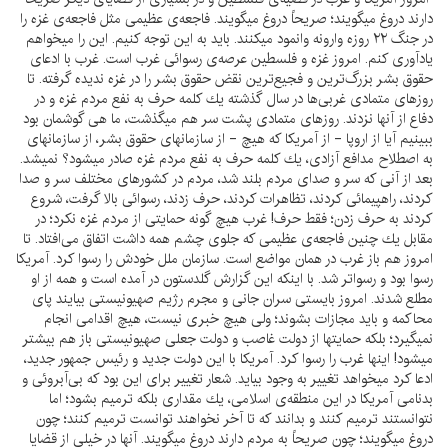
دارند دروغ ميگويند؛ صريحاً دروغ ميگويند. فاجعه‌ى عظيمى مثل فاجعه‌ى غزه را
در جنگ ۲۲ روزه وارونه وانمود ميكنند. بايد به اين توجه كنيم. اين را ميخواهم
يادآورى كنم. امروز غزه و فلسطين عرصه‌ى رسوائى غرب است. غرب با ادعاى
حقوق بشر بزرگ‌ترين و فجيع‌ترين نقض حقوق بشر را در غزه نديده گرفته. تا
روزهاى متمادى غربى‌ها در سال گذشته يك كلمه حرف به نفع مردم غزه و در
دفاع از آنها نزدند. روزهاى متمادى پشت سر هم ميگذشت، ما هى گوشمان بود
ببينيم آيا از اروپا - از آمريكا كه هيچ - از سازمانهاى حقوق بشر، از سازمانهاى
به اصطلاح مدافع آزادى، يك كلمه حرف به نفع مردم غزه صادر ميشود؟ نميشد.
بعد از آنى كه سر و صداى مردم بلند شد، مردم در كشورهاى مختلف سر و صدا
كردند، راهپيمائى كردند، تظاهرات كردند، حرف زدند، رسوائى بالا گرفت، شروع
كردند به حرف زدن؛ فقط حرف! غرب هيچ گونه حمايتى از مردم غزه نكرد؛ در
مقابل يك چنين فاجعه‌ى عظيمى كه جلوى چشم همه داشت اتفاق مى‌افتاد. تا
امروز هم باز غرب در همان مواضع است. سازمان ملل خودش را رسوا كرد. آمريكا
رسوا بود و رسواتر شد. با اينكه اين گزارش گلدستون در آمده است و همه از او
مطلع شدند. امروز بايستى سران جانى و مجرم رژيم صهيونيستى بيايند پاى
محاكمه و بايد مجازات بشوند؛ ولى هيچ خبرى نيست، هيچ اقدامى انجام
نميگيرد؛ بلكه حمايتها از دولت غاصب و دولت جعلى صهيونيستى باز هم بيشتر
ميشود! اينها غرب را رسوا كرد. آمريكا با اين دولت جديد و رئيس جمهور جديد،
ادعا كرد ميخواهد تغيير به وجود بيايد. شعار تغيير براى اين بود كه بى‌آبروئى و
بدنامى آمريكا در اين منطقه‌ى اسلامى، يك مقدارى بلكه ترميم بشود؛ اما
نتوانستند ترميم كنند و بدانند كه تا آخر نخواهند توانست ترميم كنند؛ چون
دروغ ميگويند؛ چون صريحاً به مردم دارند دروغ ميگويند. آنها در خيلى از قضايا