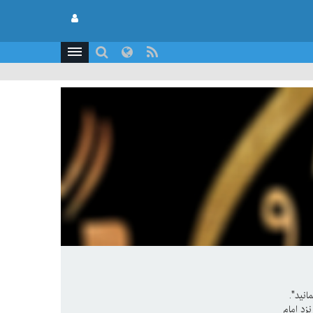
نید".
زد امام