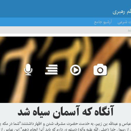
ظم رهبری
ت شرعی
آرشیو جامع
شد
آنگاه که آسمان سیاه شد
 عباس و عبدالله بن زبیر، به خدمت حضرت مشرف شدن و اظهار داشتنند:"شما در مکه بما
از رسول خدا (صلی اللّه علیه وآله) دستوری دارم که باید آنرا انجام دهم".ابن عباس از ن