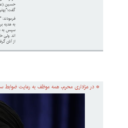
حسین (علیه
گفت:"بهتر 
فرمودند: "
به هدیه بر
سپس به با
اند. ولی خ
از آنان گر
* در عزاداری محرم، همه موظف به رعایت ضوابط ست