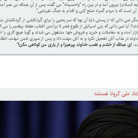
 السلام) بیرون آمد و در بین راه "واحسیناه" می گفت پس ار آن عبدالله بن عمر آمد
آن است که با مردم گمراه صلح کنی و اقدام به جنگ نفرمایی".
مگر نمی دانی که از پستی دنیا آن بود که سر یحیی را برای گردنکشی از گردنکشان بن
دند؟ آیا نمی دانی که بنی اسرائیل از طلوع فجر تا برآمدن آفتاب، هفتاد پیغمبر را می 
زار آمده و به معاملات و خرید و فروش خود مشغول می شدند و گویا هیچ کاری را انج
داوند در عذاب آنان تعجیل نکرد و به آنان مهلت داد و پس از سپری شدن مهلت، انتق
فت.
ای عبدالله از خشم و غضب خداوند بپرهیز! و از یاری من کوتاهی مکن!
".
اد ملی کرونا هستند