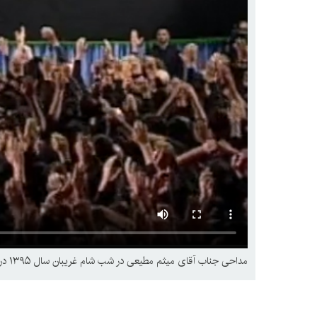
مداحی جناب آقای میثم مطیعی در شب شام غریبان سال ۱۳۹۵ در محضر رهبر معظم انقلاب