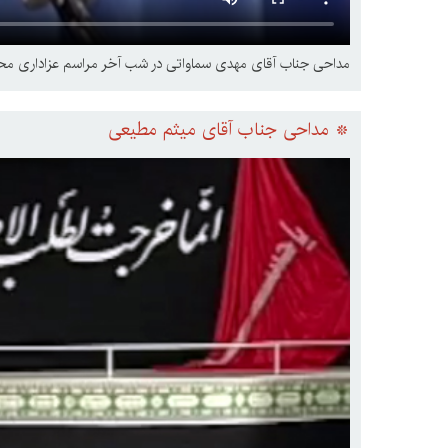
مداحی جناب آقای مهدی سماواتی در شب آخر مراسم عزاداری محرم س
* مداحی جناب آقای میثم مطیعی