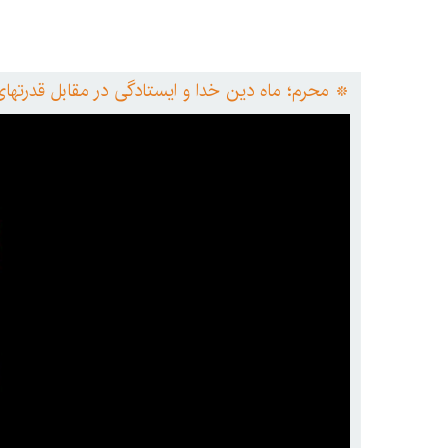
* محرم؛ ماه دین خدا و ایستادگی در مقابل قدرته