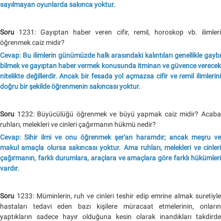
sayılmayan oyunlarda sakınca yoktur.
Soru
1231: Gayıptan haber veren cifir, remil, horoskop vb. ilimleri
öğrenmek caiz midir?
Cevap: Bu ilimlerin günümüzde halk arasındaki kalıntıları genellikle gaybı
bilmek ve gayıptan haber vermek konusunda itminan ve güvence verecek
nitelikte değillerdir. Ancak bir fesada yol açmazsa cifir ve remil ilimlerini
doğru bir şekilde öğrenmenin sakıncası yoktur.
Soru
1232: Büyücülüğü öğrenmek ve büyü yapmak caiz midir? Acaba
ruhları, melekleri ve cinleri çağırmanın hükmü nedir?
Cevap: Sihir ilmi ve onu öğrenmek şer'an haramdır; ancak meşru ve
makul amaçla olursa sakıncası yoktur. Ama ruhları, melekleri ve cinleri
çağırmanın, farklı durumlara, araçlara ve amaçlara göre farklı hükümleri
vardır.
Soru
1233: Müminlerin, ruh ve cinleri teshir edip emrine almak suretiyle
hastaları tedavi eden bazı kişilere müracaat etmelerinin, onların
yaptıkların sadece hayır olduğuna kesin olarak inandıkları takdirde