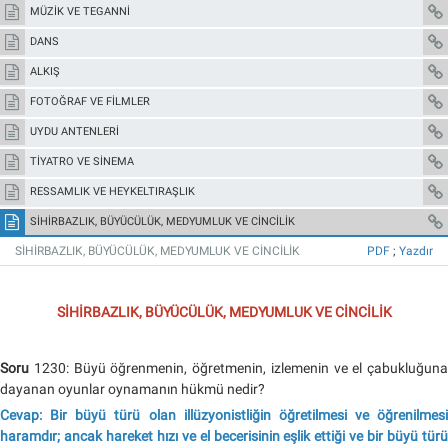
MÜZİK VE TEGANNİ
DANS
ALKIŞ
FOTOĞRAF VE FİLMLER
UYDU ANTENLERİ
TİYATRO VE SİNEMA
RESSAMLIK VE HEYKELTIRAŞLIK
SİHİRBAZLIK, BÜYÜCÜLÜK, MEDYUMLUK VE CİNCİLİK
SİHİRBAZLIK, BÜYÜCÜLÜK, MEDYUMLUK VE CİNCİLİK
PDF
;
Yazdır
SİHİRBAZLIK, BÜYÜCÜLÜK, MEDYUMLUK VE CİNCİLİK
Soru
1230: Büyü öğrenmenin, öğretmenin, izlemenin ve el çabukluğuna
dayanan oyunlar oynamanın hükmü nedir?
Cevap: Bir büyü türü olan illüzyonistliğin öğretilmesi ve öğrenilmesi
haramdır; ancak hareket hızı ve el becerisinin eşlik ettiği ve bir büyü türü