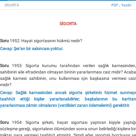
SİGORTA
PDF
;
Yazdır
SİGORTA
Soru
1952: Hayat sigortasının hükmü nedir?
Cevap: Şer'an bir sakıncası yoktur.
Soru
1953: Sigorta kurumu tarafından verilen sağlık karnesinden,
sahibinin aile efradından olmayan birinin yararlanması caiz midir? Acaba
sağlık karnesi sahibinin, onu kullanması için başkasına vermesi caiz
midir?
Cevap: Sağlık karnesinden ancak sigorta şirketinin hizmet sunmayı
taahhüt ettiği kişiler yararlanabilirler; başkalarının bu karttan
yararlanması zâmin olmalarını (verdikleri zararı ödemelerini) gerektirir.
Soru
1954: Sigorta şirketi, hayat sigortası yaptıran kişiyle yaptığı
sözleşme gereği, sigortalının ölümünden sonra onun belirlediği kişilere bir
miktar para vermeyi taahhüt etmiştir. Şimdi eğer sigortalı borçluysa ve