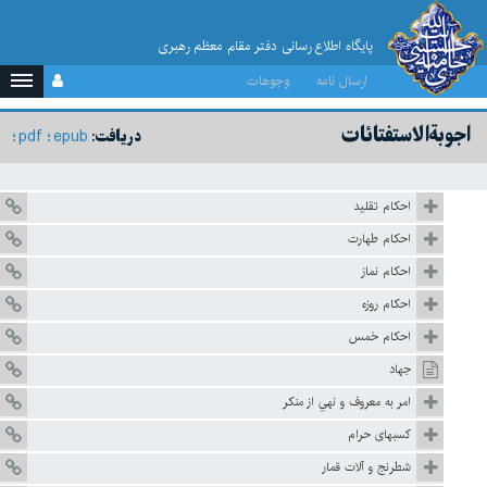
پایگاه اطلاع رسانی دفتر مقام معظم رهبری
ارسال نامه
وجوهات
اجوبة‌الاستفتائات
pdf
epub
دریافت:
احكام تقليد
احکام طهارت
احكام نماز
احكام روزه
احكام خمس
جهاد
امر به معروف و نهي از منكر
كسبهاى حرام
شطرنج و آلات قمار