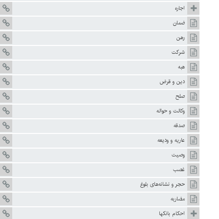
اجاره
ضمان
رهن
شركت
هبه
دين و قرض
صلح
وكالت و حواله
صدقه
عاريه و وديعه
وصيت
غصب
حجر و نشانه‌هاى بلوغ
مضاربه
احكام بانكها