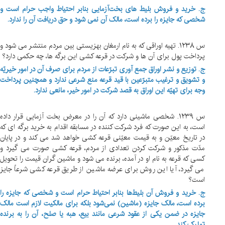
ج. خرید و فروش بلیط های بخت‌آزمایی بنابر احتیاط واجب حرام است و
شخصی که جایزه را برده است، مالک آن نمی شود و حق دریافت آن را ندارد.
س ۱۲۳۸. تهیه اوراقی که به نام ارمغان بهزیستی بین مردم منتشر می شود و
پرداخت پول برای آن ها و شرکت در قرعه کشی این برگه ها، چه حکمی دارد؟
ج. توزیع و نشر اوراق جمع آوری تبرّعات از مردم برای صرف آن در امور خیریّه
و تشویق و ترغیب متبرّعین با قید قرعه منع شرعی ندارد و همچنین پرداخت
وجه برای تهیّه این اوراق به قصد شرکت در امور خیر، مانعی ندارد.
س ۱۲۳۹. شخصی ماشینی دارد که آن را در معرض بخت آزمایی قرار داده
است، به این صورت که فرد شرکت کننده در مسابقه اقدام به خرید برگه ای که
در تاریخ معیّن و به قیمت معیّنی قرعه کشی خواهد شد می کند و در پایان
مدّت مذکور و شرکت کردن تعدادی از مردم، قرعه کشی صورت می گیرد و
کسی که قرعه به نام او در آمده، برنده می شود و ماشین گران قیمت را تحویل
می گیرد، آیا این روش برای عرضه ماشین از طریق قرعه کشی شرعاً جایز
است؟
ج. خرید و فروش آن بلیط
ها بنابر احتیاط حرام است و شخصی که جایزه را
برده است، مالک جایزه (ماشین) نمی
شود بلکه برای مالکیت لازم است مالک
جایزه در ضمن یکی از عقود شرعی مانند بیع، هبه یا صلح، آن را به برنده
تملیک کند.