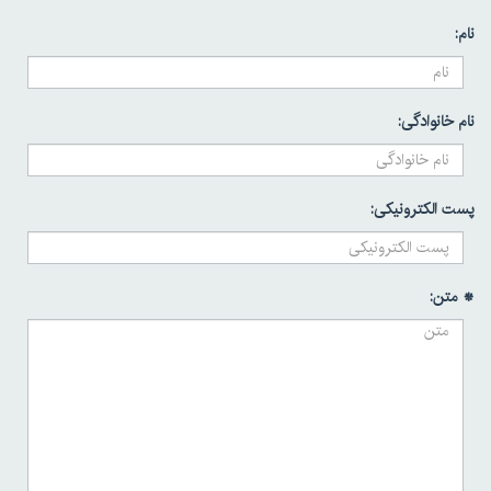
نام:
نام خانوادگی:
پست الکترونیکی:
* متن: