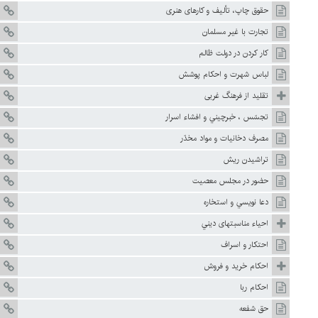
حقوق چاپ، تأليف و كارهای هنری
تجارت با غير مسلمان
كار كردن در دولت ظالم
لباس شهرت و احكام پوشش
تقليد از فرهنگ غربى
تجسّس ، خبرچيني و افشاء اسرار
مصرف دخانيات و مواد مخدّر
تراشيدن ريش
حضور در مجلس معصيت
دعا نويسي و استخاره
احياء مناسبتهاى ديني
احتكار و اسراف
احكام خريد و فروش
احكام ربا
حق شفعه