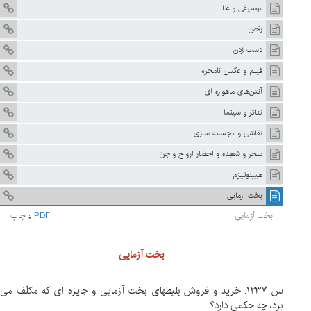
موسيقى و غنا
رقص
دست زدن‏
فيلم و عکس نامحرم
آنتن‌هاى ماهواره ‏اى
تئاتر و سينما
نقاشى و مجسمه سازى
سحر و شعبده و احضار ارواح و جنّ
هيپنوتيزم
بخت آزمايى‏
بخت آزمايى‏
PDF
;
چاپ
بخت آزمایی
س ۱۲۳۷. خرید و فروش بلیطهای بخت آزمایی و جایزه ای که مکلّف می
برد، چه حکمی دارد؟