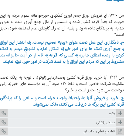
س ۱۲۴۰. آیا فروش اوراق جمع آوری کمکهای خیرخواهانه عموم مردم به این
صورت که بعداً قرعه کشی شده و قسمتی از مال جمع آوری شده به عنوان
هدیه به برندگان داده شود و بقیه آن صرف کارهای عام المنفعه شود، جایز
است؟
ج. نامگذاری این عمل تحت عنوان «بیع» صحیح نیست، بله انتشار این اوراق
و جمع آوری کمک ها برای امور خیریّه اشکال ندارد و تشویق مردم به کمک
کردن با وعده اعطای جایزه به کسی که قرعه به نام او در آید، جایز است.
مشروط بر این که مردم این اوراق را به قصد شرکت در امور خیر، تهیّه نمایند.
س ۱۲۴۱. آیا خرید اوراق قرعه کشی بخت‌آزمایی(لوتو)، با توجه به اینکه تحت
مالکیت شرکت خاصی است و فقط ۲۰٪ سود آن به مؤسسه های خیریّه زنان
پرداخت می شود، جایز است یا خیر؟
ج. خرید و فروش آنها بنابراحتیاط واجب حرام است و مبلغی را که برندگان
قرعه کشی این برگه ها دریافت می کنند، مالک نمی
شوند.
رشوه
مسائل پزشكي
تعليم و تعلّم و آداب آن