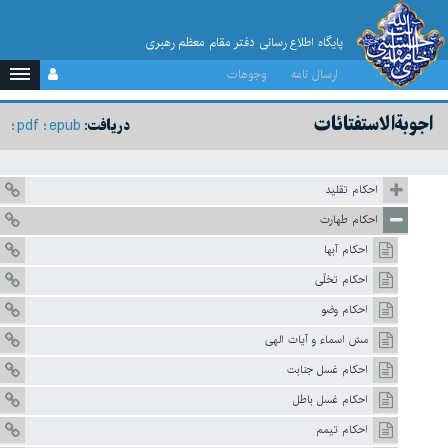
پایگاه اطلاع رسانی دفتر مقام معظم رهبری
ارسال نامه
وجوهات
اجوبة‌الاستفتائات
pdf
epub
دریافت:
احكام تقليد
احکام طهارت
احکام آبها
احکام تخلّى‏
احکام وضو
مسّ اسماء و آيات الهى‏
احکام غسل جنابت‏
احکام غسل باطل‏
احكام تيمم