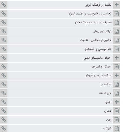
تقليد از فرهنگ غربى
تجسّس ، خبرچيني و افشاء اسرار
مصرف دخانيات و مواد مخدّر
تراشيدن ريش
حضور در مجلس معصيت
دعا نويسي و استخاره
احياء مناسبتهاى ديني
احتكار و اسراف
احكام خريد و فروش
احكام ربا
حق شفعه
اجاره
ضمان
رهن
شركت