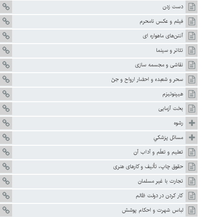
دست زدن‏
فيلم و عکس نامحرم
آنتن‌هاى ماهواره ‏اى
تئاتر و سينما
نقاشى و مجسمه سازى
سحر و شعبده و احضار ارواح و جنّ
هيپنوتيزم
بخت آزمايى‏
رشوه
مسائل پزشكي
تعليم و تعلّم و آداب آن
حقوق چاپ، تأليف و كارهای هنری
تجارت با غير مسلمان
كار كردن در دولت ظالم
لباس شهرت و احكام پوشش