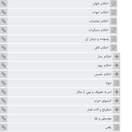
احكام بانوان
احکام اموات‏
احکام نجاسات‏
احکام مسکرات‏
وسوسه و درمان آن‏
احكام كافر
احكام نماز
احكام روزه
احكام خمس
جهاد
امر به معروف و نهي از منكر
كسبهاى حرام
شطرنج و آلات قمار
موسيقى و غنا
رقص