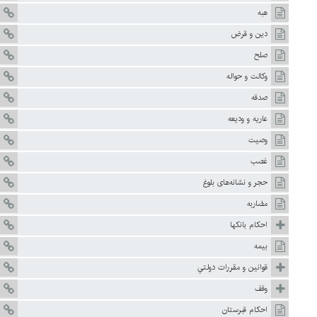
هبه
دين و قرض
صلح
وكالت و حواله
صدقه
عاريه و وديعه
وصيت
غصب
حجر و نشانه‌هاى بلوغ
مضاربه
احكام بانكها
بيمه
قوانين و مقررات دولتي
وقف
احكام قبرستان