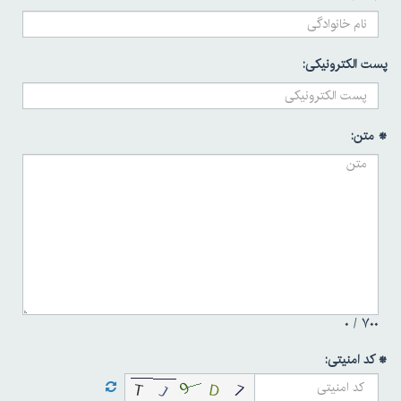
پست الکترونیکی:
* متن:
۰
۷۰۰ /
* کد امنیتی: