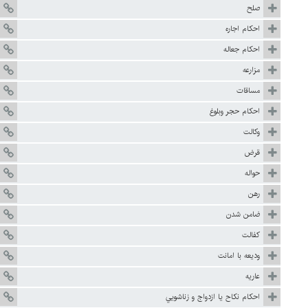
صلح
احكام اجاره
احکام جعاله
مزارعه
مساقات
احكام حجر وبلوغ
وكالت
قرض
حواله
رهن
ضامن شدن
كفالت
وديعه با امانت
عاريه
احكام نكاح يا ازدواج و زناشويي