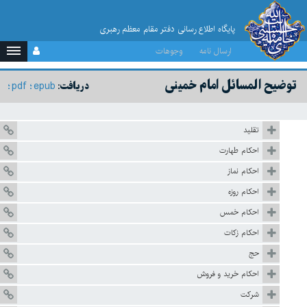
پایگاه اطلاع رسانی دفتر مقام معظم رهبری
ارسال نامه
وجوهات
توضيح المسائل امام خمینی
pdf
epub
دریافت:
تقليد
احكام طهارت
احكام نماز
احكام روزه
احكام خمس
احكام زكات
حج
احكام خريد و فروش
شركت