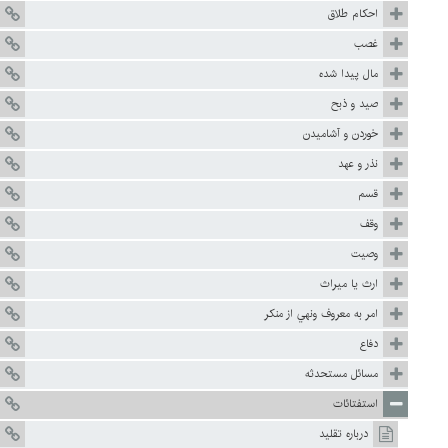
احكام طلاق
غصب
مال پيدا شده
صيد و ذبح
خوردن و آشاميدن
نذر و عهد
قسم
وقف
وصيت
ارث يا ميراث
امر به معروف ونهي از منكر
دفاع
مسائل مستحدثه
استفتائات
درباره تقليد