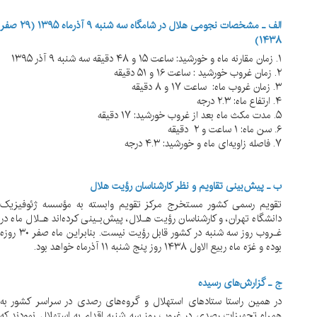
الف ـ مشخصات نجومی هلال در شامگاه سه شنبه ۹ آذرماه ۱۳۹۵ (۲۹ صفر
۱۴۳۸)
۱. زمان مقارنه ماه و خورشید: ساعت ۱۵ و ۴۸ دقیقه سه شنبه ۹ آذر ۱۳۹۵
۲. زمان غروب خورشید : ساعت ۱۶ و ۵۱ دقیقه
۳. زمان غروب ماه: ساعت ۱۷ و ۸ دقیقه
۴. ارتفاع ماه: ۲.۳ درجه
۵. مدت مکث ماه بعد از غروب خورشید: ۱۷ دقیقه
۶. سن ماه: ۱ ساعت و ۲ دقیقه
۷. فاصله زاویه‌ای ماه و خورشید: ۴.۳ درجه
ب ـ پیش‌بینی تقاویم و نظر کارشناسان رؤیت هلال
تقویم رسمی کشور مستخرج مرکز تقویم وابسته به مؤسسه ژئوفیزیک
دانشگاه تهران، و کارشناسان رؤیت هـلال، پیش‌بـینی کرده‌اند هـلال ماه در
غـروب روز سه شنبه در کشور قابل رؤیت نیست. بنابراین ماه صفر ۳۰ روزه
بوده و غرّه ماه ربیع الاول ۱۴۳۸ روز پنج شنبه ۱۱ آذرماه خواهد بود.
ج ـ گزارش‌های رسیده
در همین راستا ستادهای استهلال و گروه‌های رصدی در سراسر کشور به
همراه تجهیزات رصدی در غروب روز سه شنبه اقدام به استهلال نمودند که