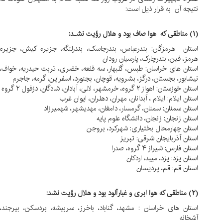
نتیجه آن به قرار ذیل است:
(۱) مناطقی که هوا صاف بود و هلال رؤیت نشـد:
استان هرمزگان: بندرعباس، بندرجاسک، بندرلنگه، جزیره کیش، جزیره
هرمز، فین، بندرچارک، پارسیان رودان
استان های خراسان: طبس، گلبهار، سه قلعه، خضری، تربت حیدریه، خواف،
نیشابور، بجستان، درگز، بشرویه، قوچان، بجنورد، اسفراین، گرمه، جاجرم
استان خوزستان: اهواز ۲ گروه، خرمشهر، لالی، آبادان، شادگان، دزفول ۲ گروه
استان ایلام: ایلام ، آبدانان، مهران، دهلران، ایوان غرب
استان سمنان: سمنان، گرمسار، دامغان، مهدیشهر، شهمیرزاد
استان زنجان: زنجان، دانشگاه علوم پایه
استان چهارمحال بختیاری: شهرکرد، بروجن
استان آذربایجان شرقی: تبریز
استان فارس: شیراز ۴ گروه، صدرا
استان یزد: یزد، میبد، اردکان
استان قم: قم، پردیسان
(۲) مناطقی‌ که هوا ابری و غبارآلود بود و هلال رؤیت نشد:
استان های خراسان : مشهد، گناباد، باخرز، سربیشه، بردسکن، بیرجند،
آشخانه