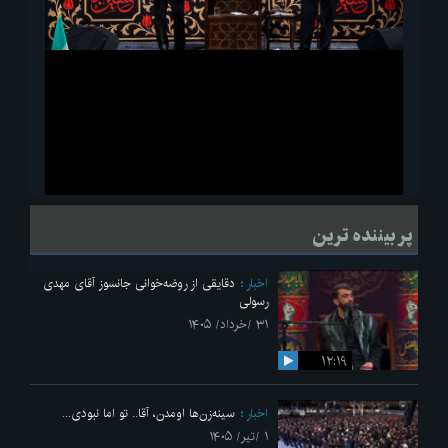
ویدیو
لحظاتی از قرائت زیارت اربعین امام حسین(ع) در مراسم عزاداری هیئات
پر بیننده ترین
دانشجویی
اخبار
دقایقی از روضه‌خوانی جانسوز آقای مهدی
رسولی
۳۱ /خرداد/ ۱۴۰۵
۱۲:۱۹
اخبار
سینه‌زن‌ها اومدن،‌ آقا.. تو اما نبودی...
۱ /تیر/ ۱۴۰۵