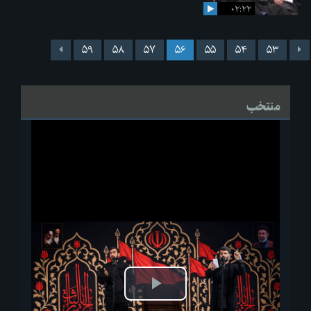
۰۲:۲۲
۵۹
۵۸
۵۷
۵۶
۵۵
۵۴
۵۳
منتخب
پخش