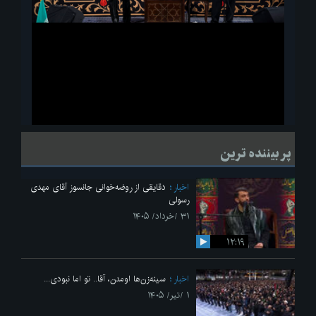
ویدیو
لحظاتی از قرائت زیارت اربعین امام حسین(ع) در مراسم عزاداری هیئات
پر بیننده ترین
دانشجویی
اخبار
دقایقی از روضه‌خوانی جانسوز آقای مهدی
رسولی
۳۱ /خرداد/ ۱۴۰۵
۱۲:۱۹
اخبار
سینه‌زن‌ها اومدن،‌ آقا.. تو اما نبودی...
۱ /تیر/ ۱۴۰۵