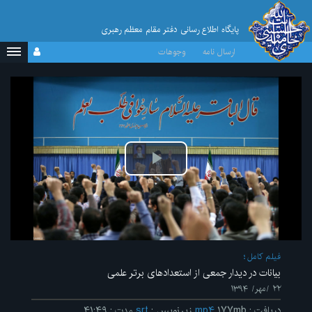
پایگاه اطلاع رسانی دفتر مقام معظم رهبری
ارسال نامه
وجوهات
پخش
ویدیو
فیلم کامل
بیانات در دیدار جمعی از استعدادهای برتر علمی
۲۲ /مهر/ ۱۳۹۴
دریافت
:
۱۷۷mb
mp۴
زیرنویس
:
srt
مدت
:
۴۱:۴۹