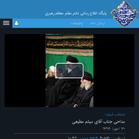
پایگاه اطلاع رسانی دفتر مقام معظم رهبری
ارسال نامه
وجوهات
پخش
ویدیو
منتخب فیلم
مداحی جناب آقای میثم مطیعی
۳۰ /مهر/ ۱۳۹۴
دریافت
:
۴۰mb
mp۴
مدت
:
۱۰:۴۲