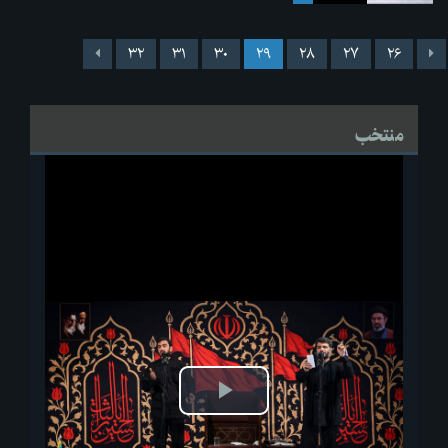
۳۲
۳۱
۳۰
۲۹
۲۸
۲۷
۲۶
منتخب
پخش