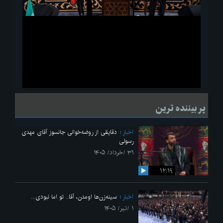
ویدیو
لحظاتی از قرائت زیارت اربعین امام حسین(ع) در مراسم عزاداری هیئات
پر بیننده ترین
دانشجویی
اخبار
دقایقی از روضه‌خوانی جانسوز آقای مهدی
رسولی
۳۱ /خرداد/ ۱۴۰۵
۱۲:۱۹
اخبار
سینه‌زن‌ها اومدن،‌ آقا.. تو اما نبودی...
۱ /تیر/ ۱۴۰۵