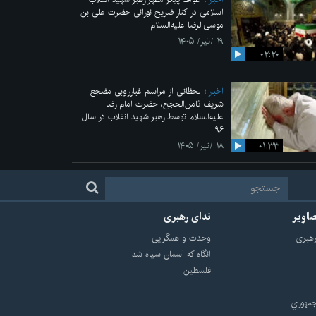
اسلامی در کنار ضریح نورانی حضرت علی‌ بن
موسی‌الرضا علیه‌السلام
۱۹ /تیر/ ۱۴۰۵
۰۲:۲۰
اخبار
لحظاتی از مراسم غبارروبی مضجع
شریف ثامن‌الحجج، حضرت امام رضا
علیه‌السلام توسط رهبر شهید انقلاب در سال
۹۶
۰۱:۳۳
۱۸ /تیر/ ۱۴۰۵
صاویر
ندای رهبری
هبرى
وحدت و همگرایی
آنگاه که آسمان سیاه شد
فلسطین
مهوري