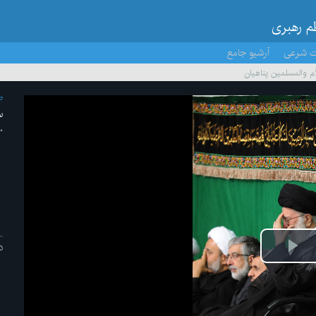
ظم رهبری
ت شرعی
آرشیو جامع
 والمسلمین پناهیان
ص
س
۳۰ /م
د
ش
یو