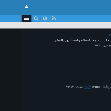
وت
خنرانی حجت الاسلام والمسلمین پناهیان
هر/ ۱۳۹۴
ریافت
:
۱۳mb
mp۳
مدت
:
۴۴:۱۶