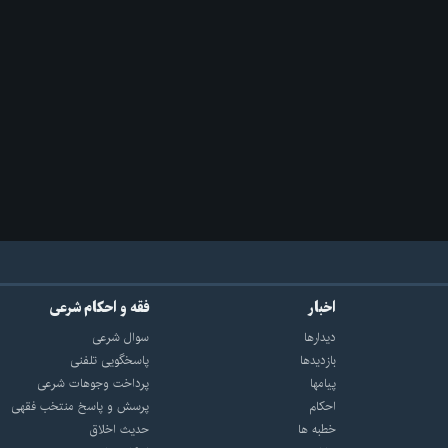
اخبار
فقه و احکام شرعی
دیدارها
سوال شرعی
بازديدها
پاسخگویی تلفنی
پيامها
پرداخت وجوهات شرعی
احكام
پرسش و پاسخ منتخب فقهی
خطبه ها
حدیث اخلاق