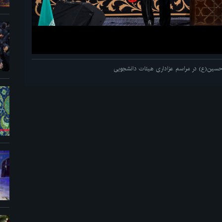
م حسین(ع) در مراسم عزاداری هیئات دانشجویی