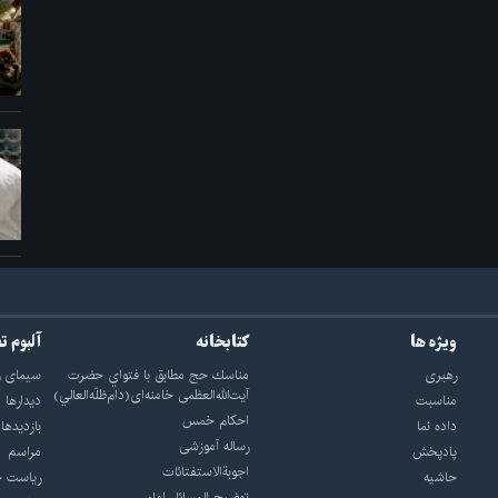
ویژه ها
کتابخانه
آلبوم ت
رهبری
مناسك حج مطابق با فتواي حضرت
سيماى ر
آيت‌الله‌العظمى خامنه‌اى(دام‌ظلّه‌العالي)
مناسبت
ديدارها
احکام خمس
داده نما
بازديدها
رساله آموزشی
پادپخش
مراسم
اجوبة‌الاستفتائات
حاشیه
رياست ج
توضيح المسائل امام