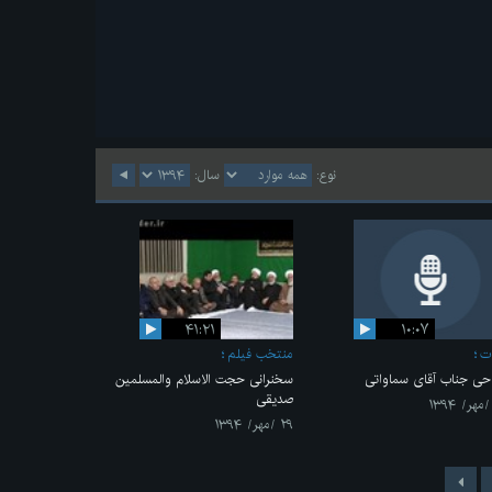
نوع:
سال:
۴۱:۲۱
۱۰:۰۷
ت
منتخب فیلم
حی جناب آقای سماواتی
سخنرانی حجت الاسلام والمسلمین
صدیقی
۲۹ /مهر/ ۱۳۹۴