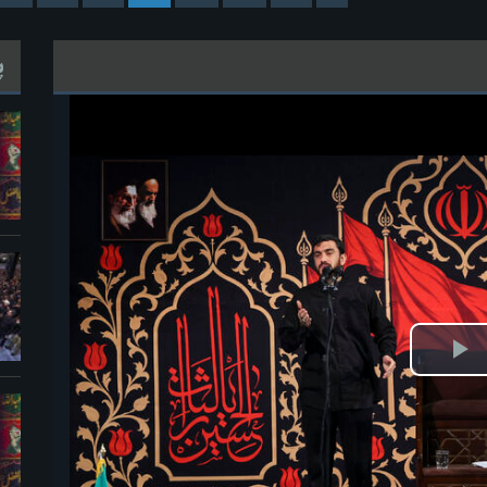
پ
ش
یو