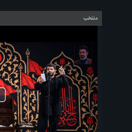
منتخب
پخ
وید