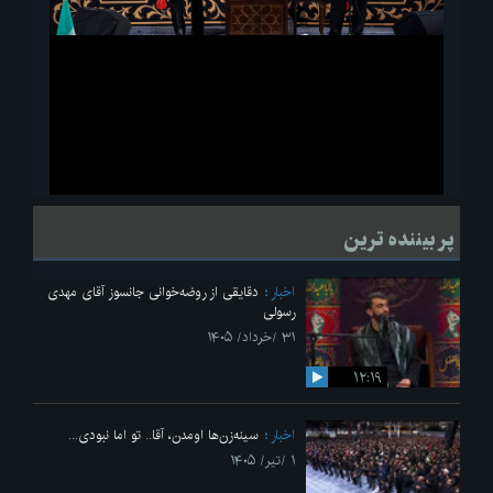
ویدیو
لحظاتی از قرائت زیارت اربعین امام حسین(ع) در مراسم عزاداری هیئات
پر بیننده ترین
دانشجویی
اخبار
دقایقی از روضه‌خوانی جانسوز آقای مهدی
رسولی
۳۱ /خرداد/ ۱۴۰۵
۱۲:۱۹
اخبار
سینه‌زن‌ها اومدن،‌ آقا.. تو اما نبودی...
۱ /تیر/ ۱۴۰۵