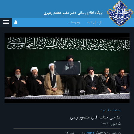
پایگاه اطلاع رسانی دفتر مقام معظم رهبری
ارسال نامه
وجوهات
پخش
ویدیو
منتخب فیلم
مداحی جناب آقای منصور ارضی
۵ /مهر/ ۱۳۹۶
دریافت
:
۵۰mb
mp۴
مدت
:
۱۴:۰۸