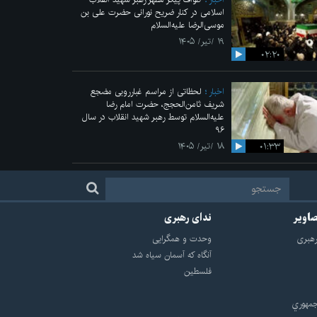
اسلامی در کنار ضریح نورانی حضرت علی‌ بن
موسی‌الرضا علیه‌السلام
۱۹ /تیر/ ۱۴۰۵
۰۲:۲۰
اخبار
لحظاتی از مراسم غبارروبی مضجع
شریف ثامن‌الحجج، حضرت امام رضا
علیه‌السلام توسط رهبر شهید انقلاب در سال
۹۶
۰۱:۳۳
۱۸ /تیر/ ۱۴۰۵
صاویر
ندای رهبری
هبرى
وحدت و همگرایی
آنگاه که آسمان سیاه شد
فلسطین
مهوري