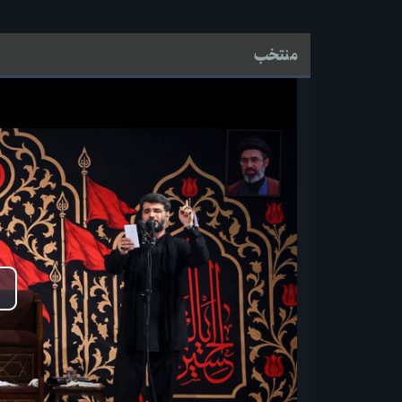
منتخب
پ