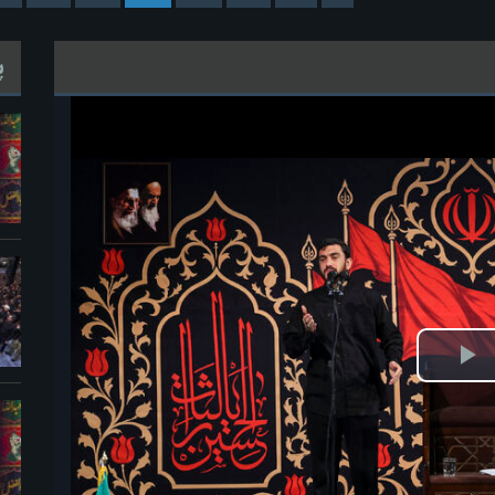
پ
خش
ویدیو