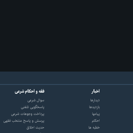
اخبار
فقه و احکام شرعی
دیدارها
سوال شرعی
بازديدها
پاسخگویی تلفنی
پيامها
پرداخت وجوهات شرعی
احكام
پرسش و پاسخ منتخب فقهی
خطبه ها
حدیث اخلاق