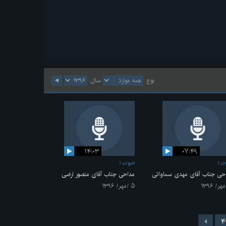
نوع:
سال:
۱۴:۰۳
۰۷:۴۹
ت
صوت
حی جناب آقای مهدی سماواتی
مداحی جناب آقای منصور ارضی
۵ /مهر/ ۱۳۹۶
۴