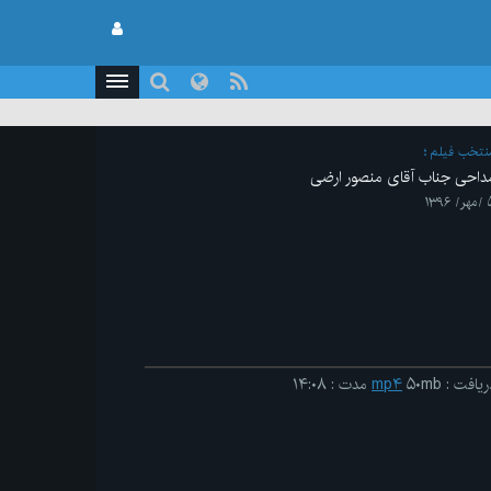
نتخب فیلم
داحی جناب آقای منصور ارضی
 ۱۳۹۶
ریافت
:
۵۰mb
mp۴
مدت
:
۱۴:۰۸