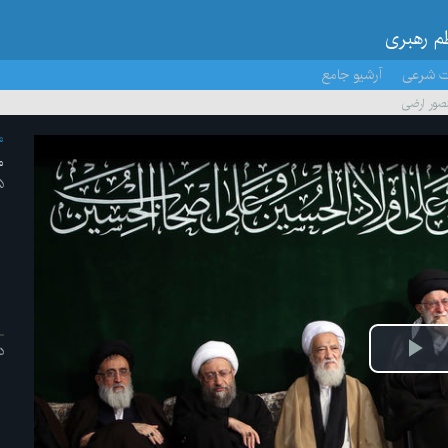
ظم رهبری
ت شرعی
آرشیو جامع
صور ارضی
م
م
۵ /مهر/
د
پخش
ویدیو