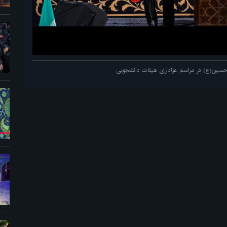
م حسین(ع) در مراسم عزاداری هیئات دانشجویی