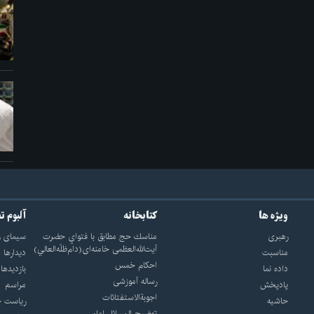
ویژه ها
کتابخانه
آلبوم ت
رهبری
مناسك حج مطابق با فتواي حضرت
سيماى ر
آيت‌الله‌العظمى خامنه‌اى(دام‌ظلّه‌العالي)
مناسبت
ديدارها
احکام خمس
داده نما
بازديدها
رساله آموزشی
پادپخش
مراسم
اجوبة‌الاستفتائات
حاشیه
رياست ج
توضيح المسائل امام