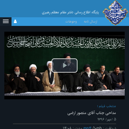
پایگاه اطلاع رسانی دفتر مقام معظم رهبری
ارسال نامه
وجوهات
پخش
ویدیو
منتخب فیلم
مداحی جناب آقای منصور ارضی
۵ /مهر/ ۱۳۹۶
دریافت
:
۵۰mb
mp۴
مدت
:
۱۴:۰۸