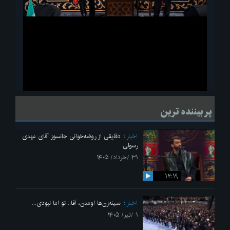
ویدیو
لحظاتی از قرائت زیارت اربعین امام حسین(ع) در مراسم عزاداری هیئات
پر بیننده ترین
دانشجویی
اخبار
دقایقی از روضه‌خوانی جانسوز آقای مهدی
رسولی
۳۱ /خرداد/ ۱۴۰۵
۱۲:۱۹
اخبار
سینه‌زن‌ها اومدن،‌ آقا.. تو اما نبودی...
۱ /تیر/ ۱۴۰۵