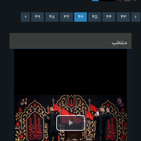
۴۹
۴۸
۴۷
۴۶
۴۵
۴۴
۴۳
منتخب
پخش